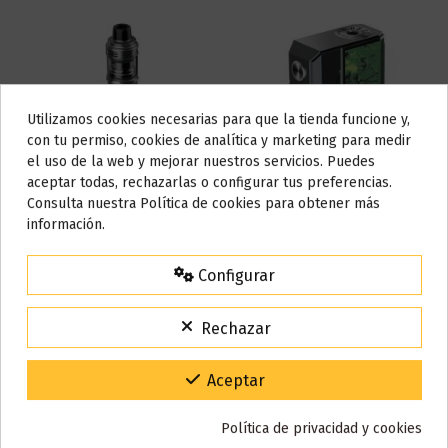
Utilizamos cookies necesarias para que la tienda funcione y,
Do not show again.
con tu permiso, cookies de analítica y marketing para medir
el uso de la web y mejorar nuestros servicios. Puedes
AVISO IMPORTANTE
aceptar todas, rechazarlas o configurar tus preferencias.
Nos tomamos unos días
Consulta nuestra Política de cookies para obtener más
información.
Todos los pedidos realizados desde el
24 de julio hasta el 10 de
agosto
comenzarán a enviarse a partir del
martes 11 de agosto
.
Drag 4 177W + Tanque
Drag 4 177W - Voopoo
Configurar
Uforce-L 2ml - Voopoo
15% de descuento
64,90 €
49,90 €
Para agradecerte la espera durante estos días.
Rechazar
VACACIONES15
Código:
Añadir al carrito
Añadir al carrito
Gracias por tu paciencia y por seguir confiando en nosotros.
Aceptar
Política de privacidad y cookies