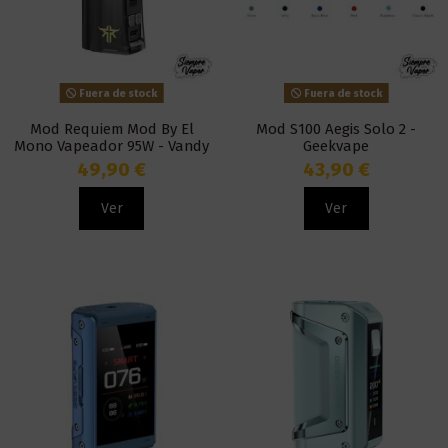
Fuera de stock
Fuera de stock
Mod Requiem Mod By El
Mod S100 Aegis Solo 2 -
Mono Vapeador 95W - Vandy
Geekvape
Vape
49,90 €
43,90 €
Ver
Ver