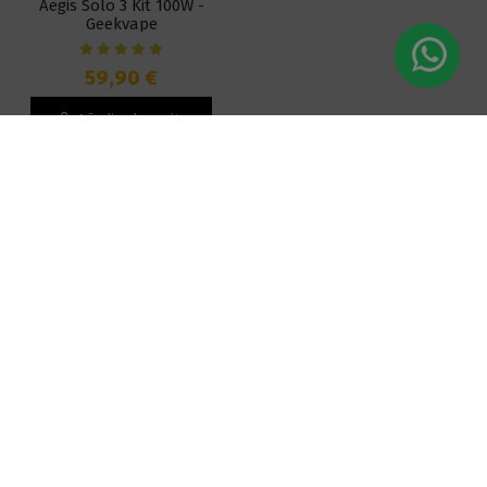
Aegis Solo 3 Kit 100W -
Geekvape
59,90 €
Añadir al carrito
Tienda Física
Sobre nosotros
Información
Vapstore Prosperidad
Aviso legal
Términos y
/ Siemprevapor
condiciones
Política de
privacidad
Envío
Calle Santa Hortensia, 2,
Política de
Pago seguro
28002, Madrid, España
Cookies
Garantía y
Contacte con
devoluciones
+34 628282608
nosotros
Mi cuenta
Tiendas
Configurar
info@siemprevapor.com