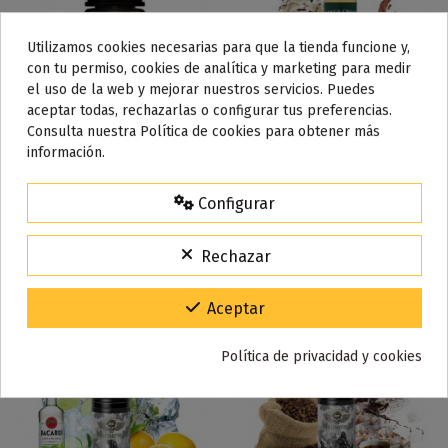
Utilizamos cookies necesarias para que la tienda funcione y,
con tu permiso, cookies de analítica y marketing para medir
el uso de la web y mejorar nuestros servicios. Puedes
aceptar todas, rechazarlas o configurar tus preferencias.
Consulta nuestra Política de cookies para obtener más
Fuera de stock
Fuera de stock
información.
CBD Moscow Mule - Happy
Don Juan Cafe 50 ML - Kings
Hour 30ml
Crest
Configurar
30,90 €
12,80 €
Ver
Ver
Rechazar
Aceptar
Política de privacidad y cookies