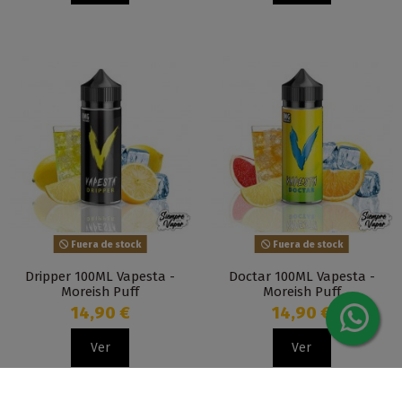
Fuera de stock
Fuera de stock
Dripper 100ML Vapesta -
Doctar 100ML Vapesta -
Moreish Puff
Moreish Puff
14,90 €
14,90 €
Ver
Ver