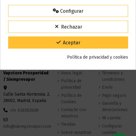
agosto
comenzarán a enviarse a partir del
martes 11 de agosto
.
Configurar
15% de descuento
Para agradecerte la espera durante estos días.
No hay productos.
Rechazar
VACACIONES15
Código:
Gracias por tu paciencia y por seguir confiando en nosotros.
Aceptar
Política de privacidad y cookies
Tienda Física
Sobre nosotros
Información
Vapstore Prosperidad
Aviso legal
Términos y
/ Siemprevapor
condiciones
Política de
privacidad
Envío
Calle Santa Hortensia, 2,
Política de
Pago seguro
28002, Madrid, España
Cookies
Garantía y
Contacte con
devoluciones
+34 628282608
nosotros
Mi cuenta
Tiendas
Configurar
info@siemprevapor.com
Sobre nosotros
cookies