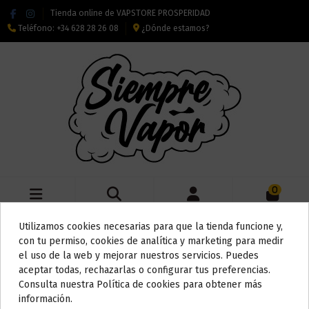
Tienda online de VAPSTORE PROSPERIDAD
Teléfono:
+34 628 28 26 08
¿Dónde estamos?
0
Utilizamos cookies necesarias para que la tienda funcione y,
Do not show again.
Inicio
Alquimia
Accesorios para alquimia
con tu permiso, cookies de analítica y marketing para medir
el uso de la web y mejorar nuestros servicios. Puedes
AVISO IMPORTANTE
aceptar todas, rechazarlas o configurar tus preferencias.
Nos tomamos unos días
Consulta nuestra Política de cookies para obtener más
Accesorios para alquimia
información.
Todos los pedidos realizados desde el
24 de julio hasta el 10 de