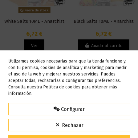
Fuera de stock
White Salts 10ML - Anarchist
Black Salts 10ML - Anarchist
6,72 €
6,72 €
Ver
Añadir al carrito
Utilizamos cookies necesarias para que la tienda funcione y,
Do not show again.
con tu permiso, cookies de analítica y marketing para medir
el uso de la web y mejorar nuestros servicios. Puedes
AVISO IMPORTANTE
aceptar todas, rechazarlas o configurar tus preferencias.
Nos tomamos unos días
Consulta nuestra Política de cookies para obtener más
información.
Todos los pedidos realizados desde el
24 de julio hasta el 10 de
agosto
comenzarán a enviarse a partir del
martes 11 de agosto
.
Configurar
15% de descuento
Para agradecerte la espera durante estos días.
Rechazar
VACACIONES15
Código:
Producto disponible con otras opciones
Fuera de stock