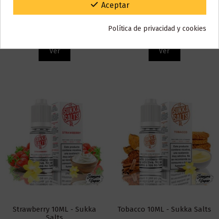
Gracias por tu paciencia y por seguir confiando en nosotros.
Aceptar
Don Juan Churro Salts 10ML
Don Juan Reserve Salts 10ML
– Kings Crest
– Kings Crest
Política de privacidad y cookies
6,77 €
6,77 €
Ver
Ver
Strawberry 10ML - Sukka
Tobacco 10ML - Sukka Salts
Salts