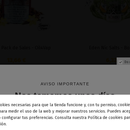
Pack de Sales - Oil4Vap
Eden Nic Salts - B
13,66 €
6,32 €
Do 
Añadir al carrito
Añadir al carri
AVISO IMPORTANTE
Nos tomamos unos días
okies necesarias para que la tienda funcione y, con tu permiso, cookie
dos los pedidos realizados desde el
24 de julio hasta el 10
para medir el uso de la web y mejorar nuestros servicios. Puedes acep
 configurar tus preferencias. Consulta nuestra Política de cookies pa
osto
comenzarán a enviarse a partir del
martes 11 de agos
ión.