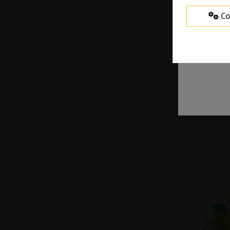
Co
Sales S