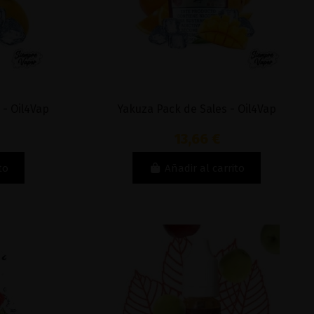
 - Oil4Vap
Yakuza Pack de Sales - Oil4Vap
13,66 €
to
Añadir al carrito