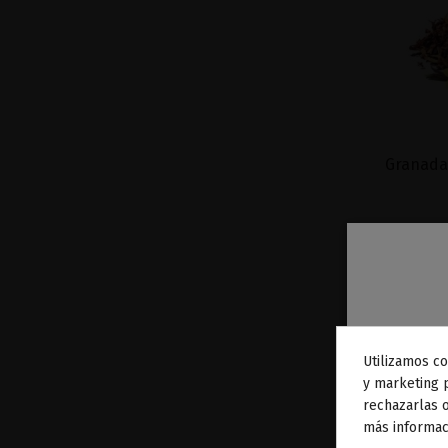
Granada 
Utilizamos co
To
y marketing 
rechazarlas o
ag
más informac