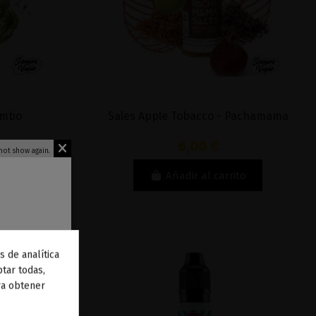
ombo
Sales Apple Tobacco - Pachamama
6,00 €
not show again.
to
Añadir al carrito
s de analítica
 de
tar todas,
ra obtener
to
.