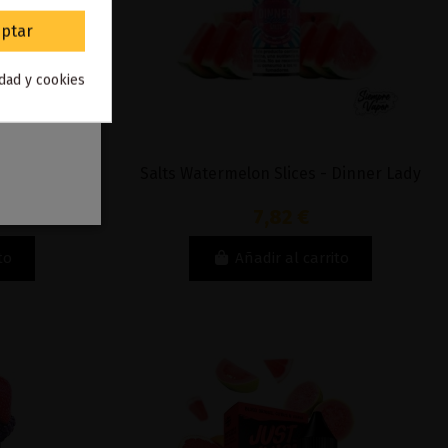
ptar
idad y cookies
Dinner Lady
Salts Watermelon Slices - Dinner Lady
7,82 €
to
Añadir al carrito