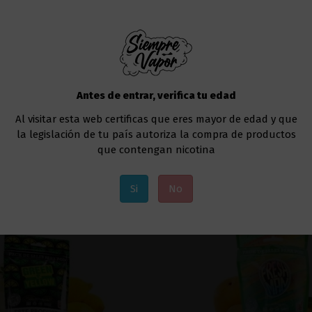
Antes de entrar, verifica tu edad
low - Nasty Juice Salt
Sorbet Pack de Sales -
Al visitar esta web certificas que eres mayor de edad y que
6,32 €
13,66 €
la legislación de tu país autoriza la compra de productos
que contengan nicotina
Añadir al carrito
Añadir al carri
Si
No