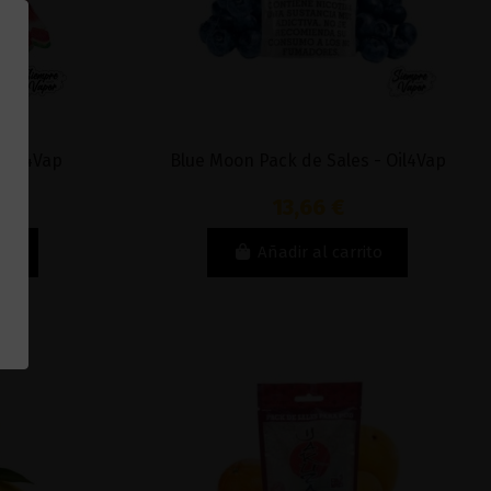
 Oil4Vap
Blue Moon Pack de Sales - Oil4Vap
13,66 €
to
Añadir al carrito