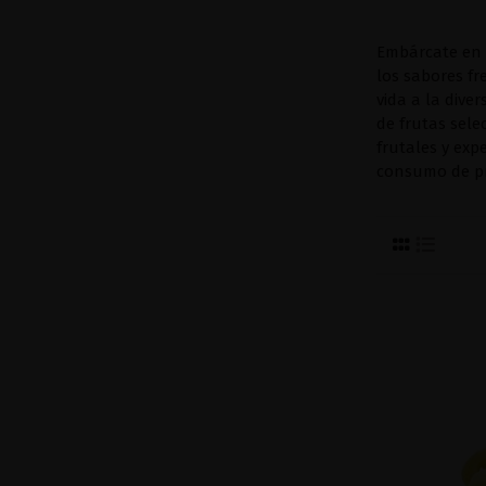
Embárcate en u
los sabores fr
vida a la dive
de frutas sele
frutales y exp
consumo de pr