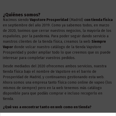
¿Quiénes somos?
Nacimos siendo
Vapstore Prosperidad
(Madrid)
con tienda física
en septiembre del año 2019. Como ya sabemos todos, en marzo
de 2020, tuvimos que cerrar nuestros negocios, la mayoría de los
españoles, por la pandemia. Para poder seguir dando servicio a
nuestros clientes de la tienda física, creamos la web
Siempre
Vapor
donde volcar nuestro catálogo de la tienda Vapstore
Prosperidad y poder ampliar todo lo que creemos que os puede
interesar para completar vuestros pedidos.
Desde mediados del 2020 ofrecemos ambos servicios, nuestra
tienda física bajo el nombre de Vapstore en el barrio de
Prosperidad de Madrid, y continuamos gestionando esta web.
Ahora somos una empresa tanto física como online de vapeo (los
mismos de siempre) pero en la web tenemos más catálogo
disponible para que podáis comprar e incluso recogerlo en
tienda.
¿Qué vas a encontrar tanto en web como en tienda?
En tienda podéis encontrar todo lo de la web, pero algo más