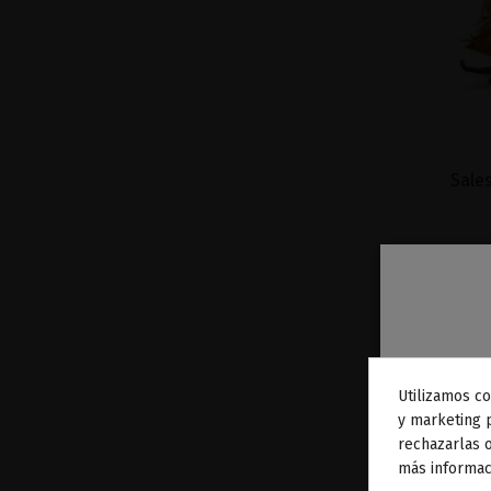
Sales
Utilizamos co
To
y marketing 
rechazarlas o
ag
más informac