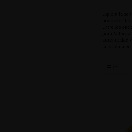
Explora la se
productos taba
Entre las opc
Juan Aldonza
autenticidad 
la nicotina en