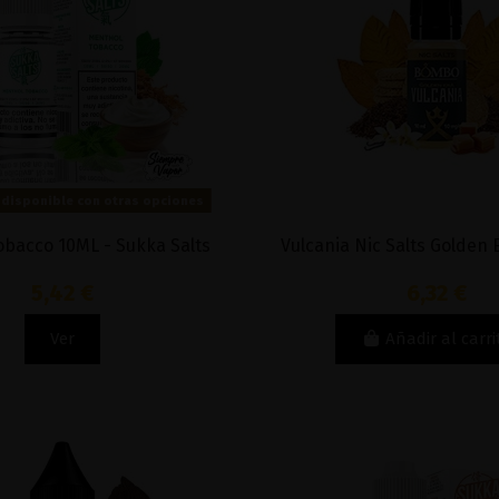
disponible con otras opciones
obacco 10ML - Sukka Salts
Vulcania Nic Salts Golden
5,42 €
6,32 €
Ver
Añadir al carri