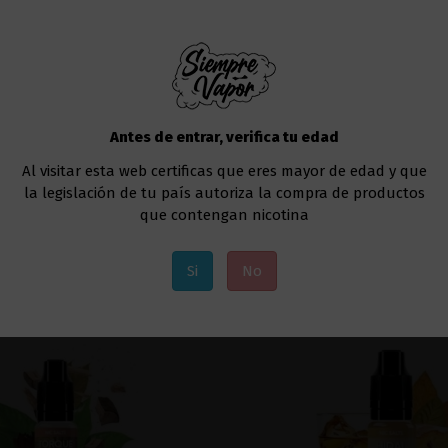
Antes de entrar, verifica tu edad
nia Pack de Sales - Oil4Vap
Aldonza Nic Salts -
Al visitar esta web certificas que eres mayor de edad y que
13,66 €
7,32 €
la legislación de tu país autoriza la compra de productos
que contengan nicotina
Añadir al carrito
Añadir al carri
Si
No