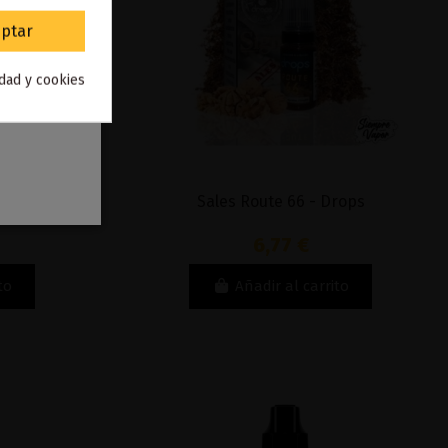
ptar
idad y cookies
 Drops
Sales Route 66 - Drops
6,77 €
to
Añadir al carrito