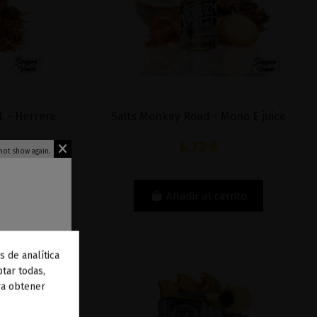
L - Herrera
Salts Monkey Road - Mono E juice
6,72 €
not show again.
to
Añadir al carrito
s de analítica
 de
tar todas,
ra obtener
to
.