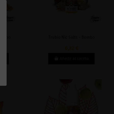
 Bombo
Trubio Nic Salts - Bombo
6,32 €
to
Añadir al carrito