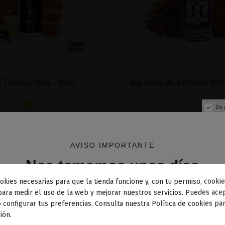
 Tribeca Ultra - Halo
Boj Sales de Nicotina 10M
7,32 €
Do 
7,32 €
Añadir al carrito
Añadir al carri
AVISO IMPORTANTE
Nos tomamos unos días
okies necesarias para que la tienda funcione y, con tu permiso, cookie
dos los pedidos realizados desde el
24 de julio hasta el 10
para medir el uso de la web y mejorar nuestros servicios. Puedes acep
 configurar tus preferencias. Consulta nuestra Política de cookies pa
osto
comenzarán a enviarse a partir del
martes 11 de agos
ión.