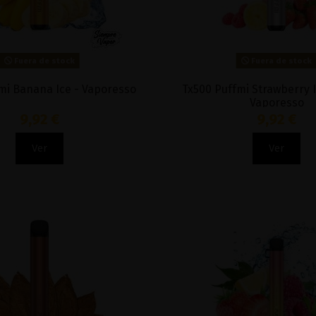
Fuera de stock
Fuera de stock
mi Banana Ice - Vaporesso
Tx500 Puffmi Strawberry 
Vaporesso
9,92 €
9,92 €
Ver
Ver