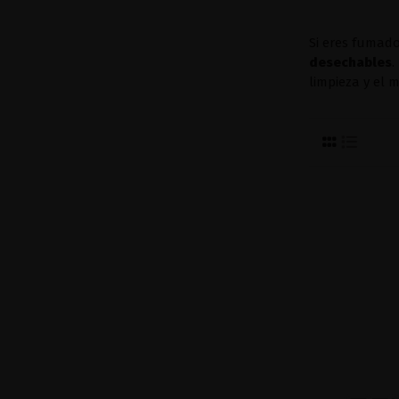
Si eres fumado
desechables
.
limpieza y el 