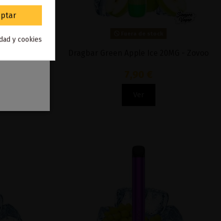
ptar
Fuera de stock
idad y cookies
G - Zovoo
Dragbar Green Apple Ice 20MG - Zovoo
7,90 €
Ver