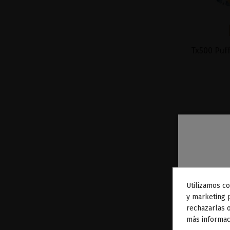
Tx500 Puf
Utilizamos co
To
y marketing 
rechazarlas o
ag
más informac