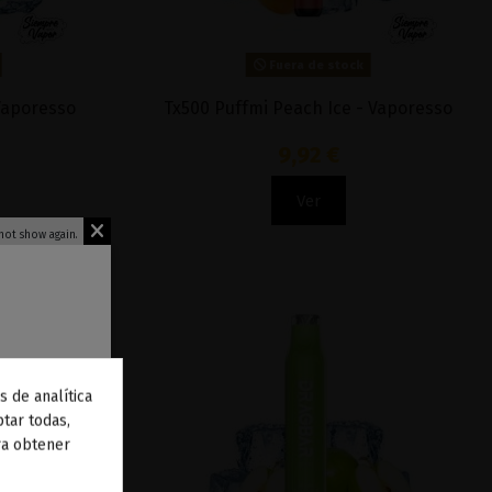
Fuera de stock
 Vaporesso
Tx500 Puffmi Peach Ice - Vaporesso
9,92 €
Ver
not show again.
s de analítica
 de
tar todas,
ra obtener
to
.