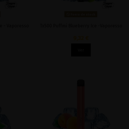
Fuera de stock
ce - Vaporesso
Tx500 Puffmi Blueberry Ice -Vaporesso
9,32 €
Ver