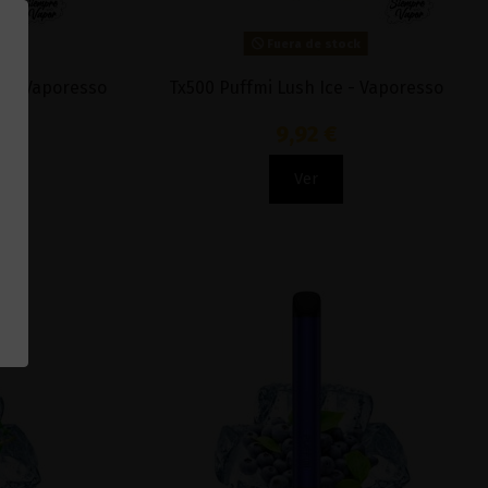
Fuera de stock
e - Vaporesso
Tx500 Puffmi Lush Ice - Vaporesso
9,92 €
Ver