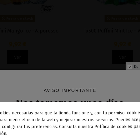
Fuera de stock
Fuera de stock
fmi Mango Ice -Vaporesso
Tx500 Puffmi Mint Ice -
9,92 €
9,92 €
Ver
Ver
Do 
AVISO IMPORTANTE
Nos tomamos unos días
okies necesarias para que la tienda funcione y, con tu permiso, cookie
dos los pedidos realizados desde el
24 de julio hasta el 10
para medir el uso de la web y mejorar nuestros servicios. Puedes acep
 configurar tus preferencias. Consulta nuestra Política de cookies pa
osto
comenzarán a enviarse a partir del
martes 11 de agos
ión.