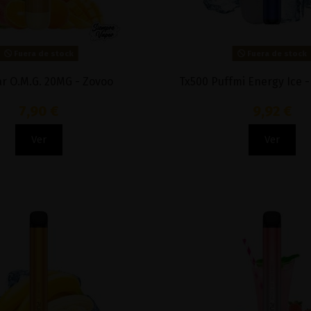
Fuera de stock
Fuera de stock
r O.M.G. 20MG - Zovoo
Tx500 Puffmi Energy Ice 
7,90 €
9,92 €
Ver
Ver