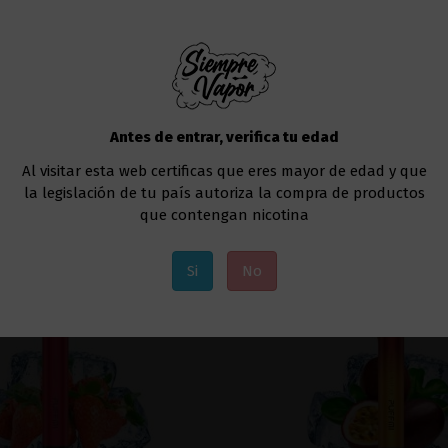
Fuera de stock
Fuera de stock
de sabores Pod Pro - Relx
Tx500 Puffmi Green Apple Ic
7,99 €
9,92 €
Antes de entrar, verifica tu edad
Ver
Ver
Al visitar esta web certificas que eres mayor de edad y que
la legislación de tu país autoriza la compra de productos
que contengan nicotina
Si
No