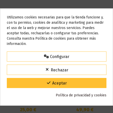
Utilizamos cookies necesarias para que la tienda funcione y,
Relevancia
2
Do not show again.
con tu permiso, cookies de analítica y marketing para medir
el uso de la web y mejorar nuestros servicios. Puedes
AVISO IMPORTANTE
aceptar todas, rechazarlas o configurar tus preferencias.
Nos tomamos unos días
Consulta nuestra Política de cookies para obtener más
información.
Todos los pedidos realizados desde el
24 de julio hasta el 10 de
agosto
comenzarán a enviarse a partir del
martes 11 de agosto
.
Configurar
15% de descuento
Para agradecerte la espera durante estos días.
Rechazar
VACACIONES15
Código:
Gracias por tu paciencia y por seguir confiando en nosotros.
Aceptar
Fuera de stock
Fuera de stock
Política de privacidad y cookies
Squeezer Bf Mod - Hugo
REQUIEM BF KIT by EL MONO
Vapor
VAPEADOR - VANDY VAPE
25,00 €
49,90 €