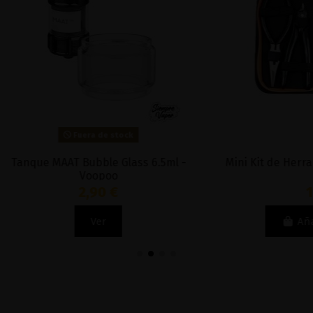
Fuera de stock
AAT Bubble Glass 6.5ml -
Mini Kit de Herramientas V2
Voopoo
2,90 €
18,95 €
Ver
Añadir al carri