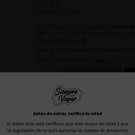
4,90 €
Impuestos incluidos
Wick "N" Vape nos trae el legendario
Cotton B
33%
mejorado del anterior, y se adapta a cual
gran rendimiento en
BF
.
Viene en bolsita hermética con
10 tiras
de alg
Déjanos recomendarte este
RDA
para su uso,
Añadir al carrito
Antes de entrar, verifica tu edad
Al visitar esta web certificas que eres mayor de edad y que
la legislación de tu país autoriza la compra de productos