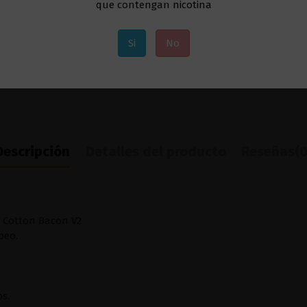
que contengan nicotina
Si
No
Descripción
Detalles del producto
Reseñas
(0
l Cotton Bacon V2
peo.
os.