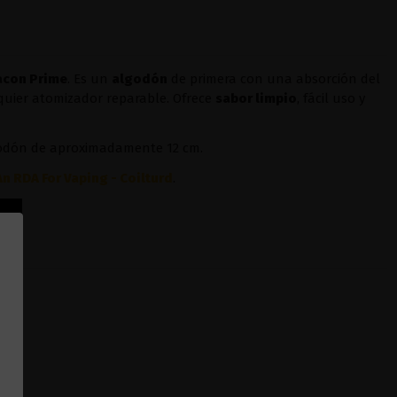
acon Prime
. Es un
algodón
de primera con una absorción del
quier atomizador reparable. Ofrece
sabor limpio
, fácil uso y
odón de aproximadamente 12 cm.
An RDA For Vaping - Coilturd
.