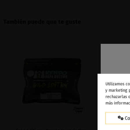
También puede que te guste
Utilizamos co
To
y marketing 
rechazarlas o
ag
más informac
Co