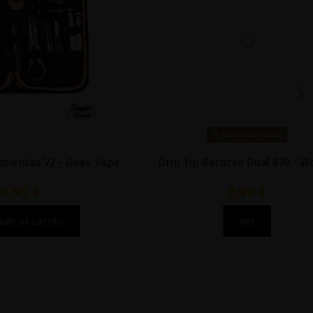
Fuera de stock
 - Geek Vape
Drip Tip Recurve Dual 810 - Wotofo
3,90 €
to
Ver