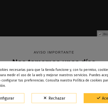
Do 
AVISO IMPORTANTE
Nos tomamos unos días
okies necesarias para que la tienda funcione y, con tu permiso, cookie
dos los pedidos realizados desde el
24 de julio hasta el 10
para medir el uso de la web y mejorar nuestros servicios. Puedes acep
 configurar tus preferencias. Consulta nuestra Política de cookies pa
osto
comenzarán a enviarse a partir del
martes 11 de agos
ión.
15% de descuento
nfigurar
Rechazar
Ace
Para agradecerte la espera durante estos días.