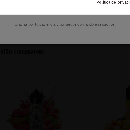
Política de privac
VACACIONES15
Código:
Gracias por tu paciencia y por seguir confiando en nosotros.
mbién compraron: