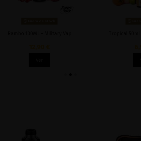
Fuera de stock
Fuera de stock
 100ML - Military Vap
Tropical 50ml - OhFrui
12,90 €
6,90 €
Ver
Ver