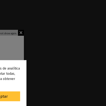
not show again.
s de analítica
 de
tar todas,
ra obtener
to
.
ptar