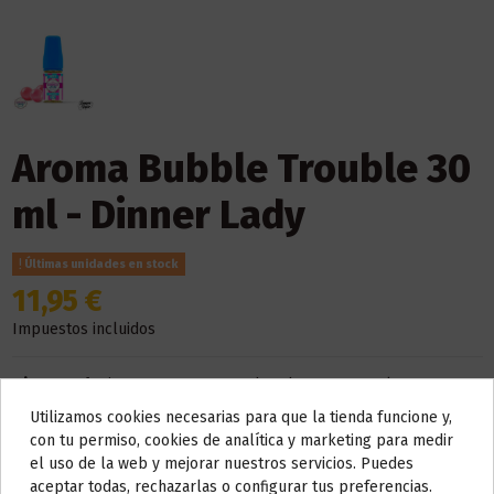
Aroma Bubble Trouble 30
ml - Dinner Lady
Últimas unidades en stock
11,95 €
Impuestos incluidos
Dinner Lady
tiene una gran gama de sabores, y para los amantes
de diferentes sabores por ello os traemos el
aroma
Bubble
Utilizamos cookies necesarias para que la tienda funcione y,
Do not show again.
Trouble
, que también cuenta con el líquido comercial ya
con tu permiso, cookies de analítica y marketing para medir
preparado, te evocara un recuerdo a la infancia a esos
chicles
el uso de la web y mejorar nuestros servicios. Puedes
que solías comer cuando eras niñ@.
AVISO IMPORTANTE
aceptar todas, rechazarlas o configurar tus preferencias.