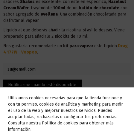
sabores
Shakes
es excelente, con este en específico,
Hazelnut
Cream Wafer
, trayéndote
100ml
de un
batido
de chocolate
con
sabor agregado de
avellana
. Una combinación chocolatada para
disfrutar al vapear.
Líquido al que deberás añadir la nicotina, si así lo deseas. Viene
preparado para añadirle 2 nicokits de 10 ml.
Nos gustaría recomendarte un
kit para vapear
este líquido
Drag
4 177W - Voopoo
.
Utilizamos cookies necesarias para que la tienda funcione y,
Do not show again.
con tu permiso, cookies de analítica y marketing para medir
el uso de la web y mejorar nuestros servicios. Puedes
AVISO IMPORTANTE
aceptar todas, rechazarlas o configurar tus preferencias.
Nos tomamos unos días
Consulta nuestra Política de cookies para obtener más
información.
Todos los pedidos realizados desde el
24 de julio hasta el 10 de