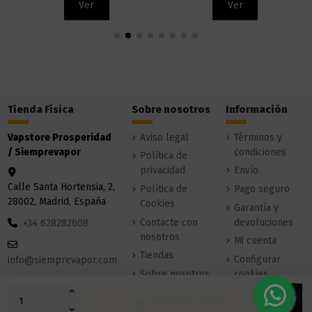
Ver
Ver
Tienda Física
Sobre nosotros
Información
Vapstore Prosperidad
Aviso legal
Términos y
/ Siemprevapor
condiciones
Política de
privacidad
Envío
Calle Santa Hortensia, 2,
Política de
Pago seguro
28002, Madrid, España
Cookies
Garantía y
Contacte con
devoluciones
+34 628282608
nosotros
Mi cuenta
Tiendas
Configurar
info@siemprevapor.com
Sobre nosotros
cookies
Añadir al carrito