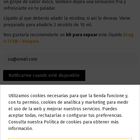
un golpe de sabor dulce, también dejará una sensación fría y
refrescante en tu paladar.
Líquido al que deberás añadir la nicotina, si así lo deseas. Viene
preparado para añadirle 2 nicokits de 10 ml.
Nos gustaría recomendarte un
kit para vapear
este líquido
Drag
4 177W - Voopoo
.
Utilizamos cookies necesarias para que la tienda funcione y,
Do not show again.
con tu permiso, cookies de analítica y marketing para medir
el uso de la web y mejorar nuestros servicios. Puedes
AVISO IMPORTANTE
aceptar todas, rechazarlas o configurar tus preferencias.
Nos tomamos unos días
Consulta nuestra Política de cookies para obtener más
Descripción
información.
Todos los pedidos realizados desde el
24 de julio hasta el 10 de
agosto
comenzarán a enviarse a partir del
martes 11 de agosto
.