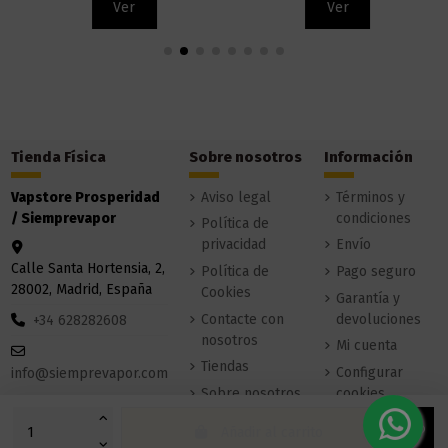
Ver
Ver
Tienda Física
Sobre nosotros
Información
Vapstore Prosperidad
Aviso legal
Términos y
/ Siemprevapor
condiciones
Política de
privacidad
Envío
Calle Santa Hortensia, 2,
Política de
Pago seguro
28002, Madrid, España
Cookies
Garantía y
Contacte con
devoluciones
+34 628282608
nosotros
Mi cuenta
Tiendas
Configurar
info@siemprevapor.com
Sobre nosotros
cookies
Añadir al carrito