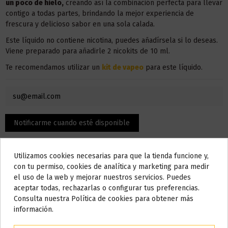
un poco de hielo,
creando así la combinación perfecta para llevar
contigo a todas partes, brindando la mejor experiencia de
frescura y delicioso sabor en una sola calada.
Este líquido no contiene nicotina, puedes añadírsela si lo deseas.
Viene preparado para añadirle 2 nicokits de 10 ml.
Te recomendamos utilizar un
kit de vapeo
para este líquido.
Utilizamos cookies necesarias para que la tienda funcione y,
Do not show again.
con tu permiso, cookies de analítica y marketing para medir
el uso de la web y mejorar nuestros servicios. Puedes
AVISO IMPORTANTE
aceptar todas, rechazarlas o configurar tus preferencias.
Nos tomamos unos días
Consulta nuestra Política de cookies para obtener más
Descripción
información.
Todos los pedidos realizados desde el
24 de julio hasta el 10 de
agosto
comenzarán a enviarse a partir del
martes 11 de agosto
.