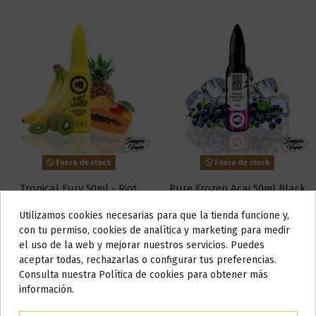
Fuera de stock
Fuera de stock
Tropical Fury 50ml - Riot
Pure Frozen Acai 50ml Black
Squad
Edition - Riot Squad
14,90 €
14,90 €
Utilizamos cookies necesarias para que la tienda funcione y,
Do not show again.
con tu permiso, cookies de analítica y marketing para medir
Ver
Ver
el uso de la web y mejorar nuestros servicios. Puedes
AVISO IMPORTANTE
aceptar todas, rechazarlas o configurar tus preferencias.
Nos tomamos unos días
Consulta nuestra Política de cookies para obtener más
información.
Todos los pedidos realizados desde el
24 de julio hasta el 10 de
agosto
comenzarán a enviarse a partir del
martes 11 de agosto
.