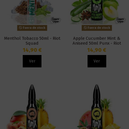
Fuera de stock
Fuera de stock
Menthol Tobacco 50ml - Riot
Apple Cucumber Mint &
Squad
Aniseed 50ml Punx - Riot
Squad
14,90 €
14,90 €
Ver
Ver