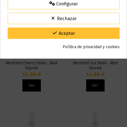
Configurar
15% de descuento
Para agradecerte la espera durante estos días.
Rechazar
VACACIONES15
Código:
Gracias por tu paciencia y por seguir confiando en nosotros.
Aceptar
Política de privacidad y cookies
Fuera de stock
Fuera de stock
Menthol Cherry 50ml - Riot
Menthol Ice 50ml - Riot
Squad
Squad
14,90 €
14,90 €
Ver
Ver