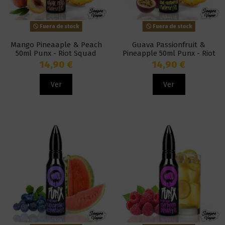
Fuera de stock
Fuera de stock
Mango Pineaaple & Peach
Guava Passionfruit &
50ml Punx - Riot Squad
Pineapple 50ml Punx - Riot
Squad
14,90 €
14,90 €
Ver
Ver