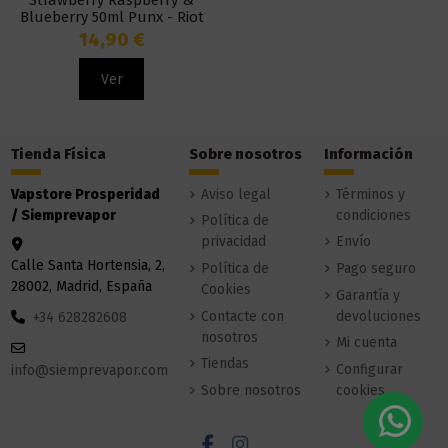
Blueberry 50ml Punx - Riot
Squad
14,90 €
Ver
Tienda Física
Sobre nosotros
Información
Vapstore Prosperidad
Aviso legal
Términos y
/ Siemprevapor
condiciones
Política de
privacidad
Envío
Calle Santa Hortensia, 2,
Política de
Pago seguro
28002, Madrid, España
Cookies
Garantía y
Contacte con
devoluciones
+34 628282608
nosotros
Mi cuenta
Tiendas
Configurar
info@siemprevapor.com
Sobre nosotros
cookies