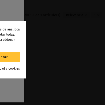
Mostrando 1-1 de 1 artículo(s)
Relevancia
1
s de analítica
 de
tar todas,
ra obtener
to
.
ptar
idad y cookies