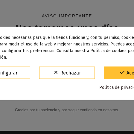
la legislación de tu país autoriza la compra de productos
que contengan nicotina
AVISO IMPORTANTE
Nos tomamos unos días
Si
No
okies necesarias para que la tienda funcione y, con tu permiso, cookie
dos los pedidos realizados desde el
24 de julio hasta el 10
para medir el uso de la web y mejorar nuestros servicios. Puedes acep
 configurar tus preferencias. Consulta nuestra Política de cookies pa
osto
comenzarán a enviarse a partir del
martes 11 de agos
ión.
15% de descuento
nfigurar
Rechazar
Ace
Para agradecerte la espera durante estos días.
Política de privac
VACACIONES15
Código:
Gracias por tu paciencia y por seguir confiando en nosotros.