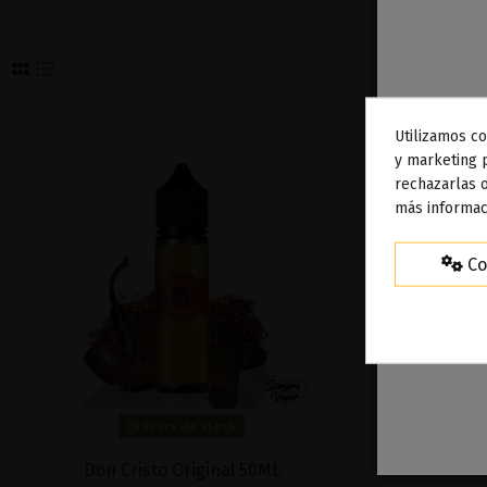
Utilizamos co
To
y marketing 
rechazarlas o
ag
más informac
Co
Fuera de stock
Don Cristo Original 50ML