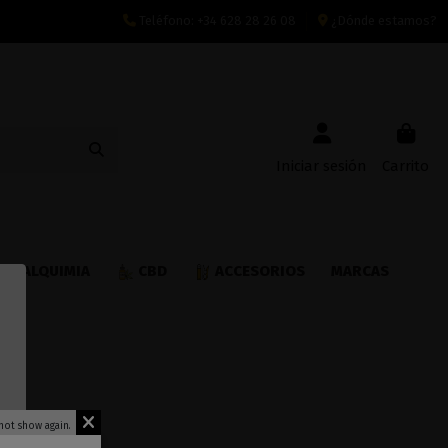
Teléfono:
+34 628 28 26 08
¿Dónde estamos?
Iniciar sesión
Carrito
ALQUIMIA
CBD
ACCESORIOS
MARCAS
not show again.