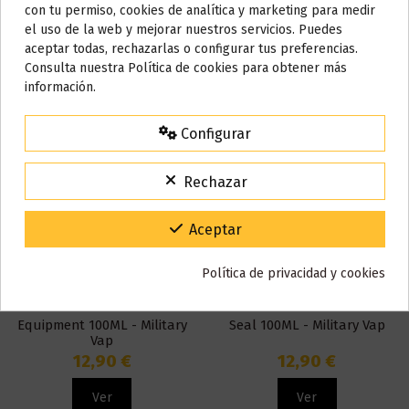
con tu permiso, cookies de analítica y marketing para medir
Ver
Ver
el uso de la web y mejorar nuestros servicios. Puedes
AVISO IMPORTANTE
aceptar todas, rechazarlas o configurar tus preferencias.
Nos tomamos unos días
Consulta nuestra Política de cookies para obtener más
información.
Todos los pedidos realizados desde el
24 de julio hasta el 10 de
agosto
comenzarán a enviarse a partir del
martes 11 de agosto
.
Configurar
15% de descuento
Para agradecerte la espera durante estos días.
Rechazar
VACACIONES15
Código:
Gracias por tu paciencia y por seguir confiando en nosotros.
Aceptar
Política de privacidad y cookies
Fuera de stock
Fuera de stock
Equipment 100ML - Military
Seal 100ML - Military Vap
Vap
12,90 €
12,90 €
Ver
Ver