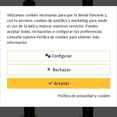
Utilizamos cookies necesarias para que la tienda funcione y,
Do not show again.
con tu permiso, cookies de analítica y marketing para medir
el uso de la web y mejorar nuestros servicios. Puedes
AVISO IMPORTANTE
aceptar todas, rechazarlas o configurar tus preferencias.
Nos tomamos unos días
Consulta nuestra Política de cookies para obtener más
información.
Todos los pedidos realizados desde el
24 de julio hasta el 10 de
Fuera de stock
agosto
comenzarán a enviarse a partir del
martes 11 de agosto
.
Configurar
Nicosalt 9 + 1ml - Vap Fip
Mango Ripe Peru 50ML - Vap
15% de descuento
Fip
Para agradecerte la espera durante estos días.
4,90 €
12,00 €
Rechazar
VACACIONES15
Código:
Añadir al carrito
Ver
Gracias por tu paciencia y por seguir confiando en nosotros.
Aceptar
Política de privacidad y cookies