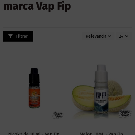
marca Vap Fip
Filtrar
Relevancia
24
Nicokit de 10 ml - Vap Fip
Melon 10ML - Vap Fip