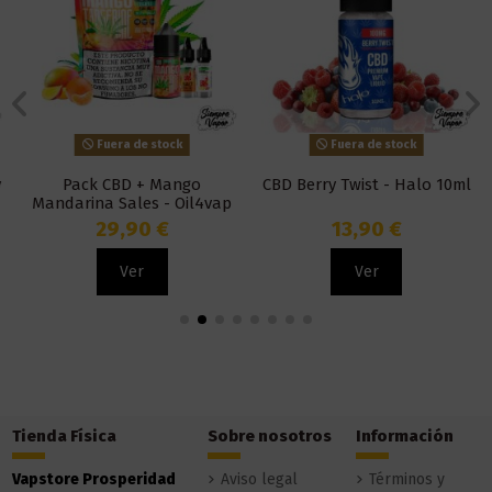
Fuera de stock
Fuera de stock
Pack CBD + Mango
CBD Berry Twist - Halo 10ml
Mandarina Sales - Oil4vap
29,90 €
13,90 €
Ver
Ver
Tienda Física
Sobre nosotros
Información
Vapstore Prosperidad
Aviso legal
Términos y