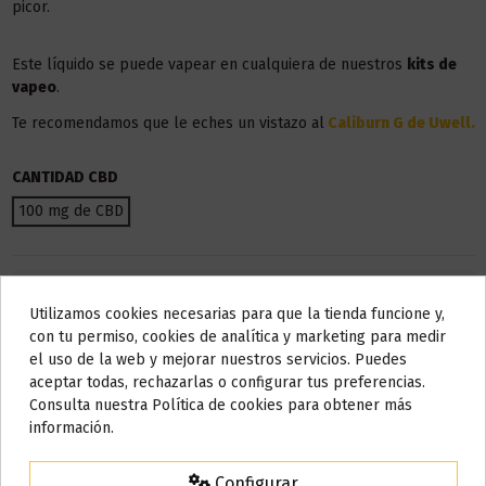
picor.
Este líquido se puede vapear en cualquiera de nuestros
kits de
vapeo
.
Te recomendamos que le eches un vistazo al
Caliburn G de Uwell
.
CANTIDAD CBD
100 mg de CBD
Utilizamos cookies necesarias para que la tienda funcione y,
Do not show again.
con tu permiso, cookies de analítica y marketing para medir
el uso de la web y mejorar nuestros servicios. Puedes
AVISO IMPORTANTE
aceptar todas, rechazarlas o configurar tus preferencias.
Nos tomamos unos días
Consulta nuestra Política de cookies para obtener más
información.
Todos los pedidos realizados desde el
24 de julio hasta el 10 de
agosto
comenzarán a enviarse a partir del
martes 11 de agosto
.
Configurar