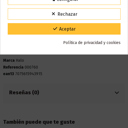
15% de descuento
Para agradecerte la espera durante estos días.
Detalles del producto
Rechazar
VACACIONES15
Código:
Gracias por tu paciencia y por seguir confiando en nosotros.
Aceptar
Bote
10 ml
Política de privacidad y cookies
Base
50% VG / 50% PG
Marca
Halo
Referencia
000760
ean13
7075615943915
Reseñas (0)
También puede que te guste