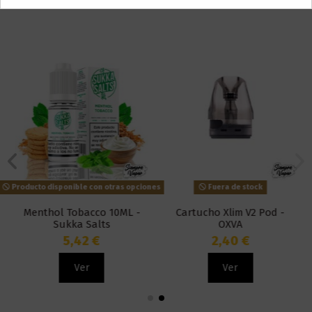
Producto disponible con otras opciones
Fuera de stock
Menthol Tobacco 10ML -
Cartucho Xlim V2 Pod -
Sukka Salts
OXVA
5,42 €
2,40 €
Ver
Ver