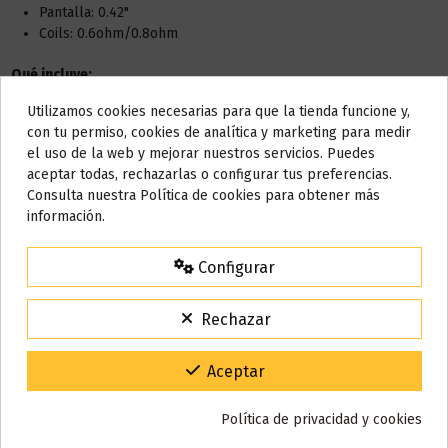
Pantalla: 0.42"
Coils: 0.6ohm/0.8ohm
Qué incluye:
Utilizamos cookies necesarias para que la tienda funcione y,
1x Dispositivo Oxva Xlim
Do not show again.
con tu permiso, cookies de analítica y marketing para medir
1x pod 0.6ohm (pre-instalada)
el uso de la web y mejorar nuestros servicios. Puedes
1x pod 0.8ohm (repuesto
AVISO IMPORTANTE
aceptar todas, rechazarlas o configurar tus preferencias.
1x cable tipo-C
Nos tomamos unos días
Consulta nuestra Política de cookies para obtener más
1x manual de usuario
información.
Todos los pedidos realizados desde el
24 de julio hasta el 10 de
agosto
comenzarán a enviarse a partir del
martes 11 de agosto
.
Configurar
Detalles del producto
15% de descuento
Para agradecerte la espera durante estos días.
Rechazar
VACACIONES15
Código:
Reseñas (0)
Gracias por tu paciencia y por seguir confiando en nosotros.
Aceptar
Política de privacidad y cookies
También puede que te guste