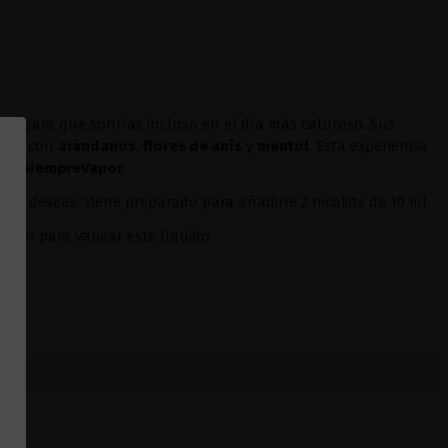
ice
para que sonrías incluso en el día más caluroso. Sus
lado con
arándanos
,
flores de anís
y
mentol
. Esta experiencia
 en
SiempreVapor
.
sí lo deseas. Viene preparado para añadirle 2 nicokits de 10 ml.
oopoo
para vapear este líquido.