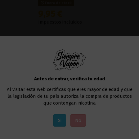
Fuera de stock
9,95 €
Impuestos incluidos
Heizen Berry
Ice
es el sabor que trae
Polar Ju
100ml
tienen la base del
hielo
picado y mezc
verdaderamente fresca está disponible para ti
Líquido al que deberás añadir la nicotina, si a
Te recomendamos utilizar el
Drag 4 177W - V
Antes de entrar, verifica tu edad
Añadir al carrito
Al visitar esta web certificas que eres mayor de edad y que
la legislación de tu país autoriza la compra de productos
que contengan nicotina
Si
No