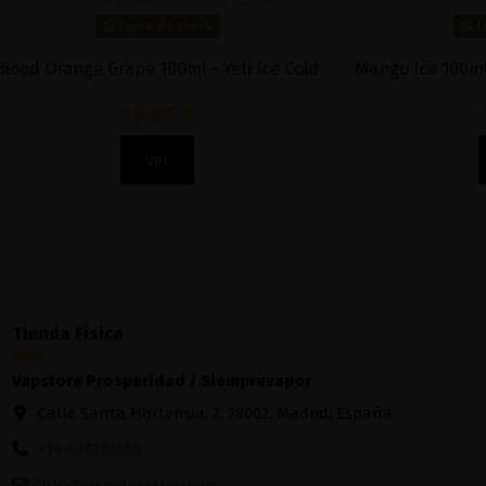
Fuera de stock
Strawberry Bubblegum 100ml - Burst My
Mango 
Bubble On Ice
13,90 €
Ver
Tienda Física
Vapstore Prosperidad / Siemprevapor
Calle Santa Hortensia, 2, 28002, Madrid, España
+34 628282608
info@siemprevapor.com