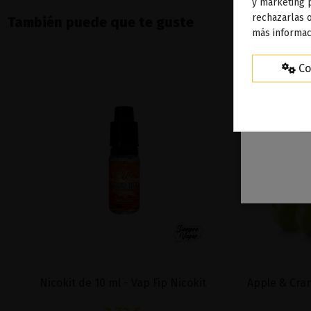
To
y marketing 
rechazarlas o
ag
También puede que te guste
más informac
Co
Nicokit de 10 ml - Vap Fip Nicokit
Apple & Cran