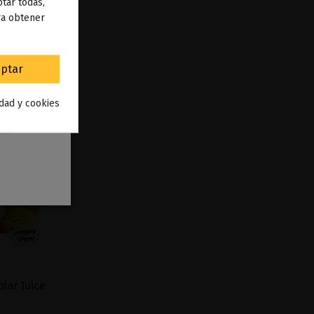
 de
tar todas,
ra obtener
to
.
ptar
idad y cookies
olar Juice