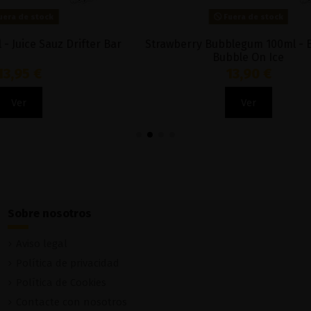
Fuera de stock
Fuera de stock
Ice 100ml - Frio Fruta
Kiwi Passionfruit Guava 100ml
11,00 €
11,00 €
Ver
Ver
Sobre nosotros
Aviso legal
Política de privacidad
Política de Cookies
Contacte con nosotros