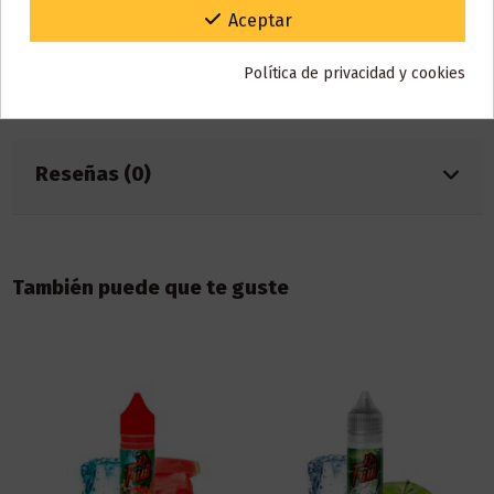
Gracias por tu paciencia y por seguir confiando en nosotros.
Aceptar
Base
65% VG / 35% PG
Política de privacidad y cookies
Marca
Dr Fruit
Referencia
002346
Reseñas (0)
También puede que te guste