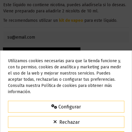
Este líquido no contiene nicotina, puedes añadírsela si lo deseas.
Viene preparado para añadirle 2 nicokits de 10 ml.
Te recomendamos utilizar un
kit de vapeo
para este líquido.
Utilizamos cookies necesarias para que la tienda funcione y,
Do not show again.
con tu permiso, cookies de analítica y marketing para medir
el uso de la web y mejorar nuestros servicios. Puedes
AVISO IMPORTANTE
aceptar todas, rechazarlas o configurar tus preferencias.
Nos tomamos unos días
Consulta nuestra Política de cookies para obtener más
información.
Todos los pedidos realizados desde el
24 de julio hasta el 10 de
agosto
comenzarán a enviarse a partir del
martes 11 de agosto
.
Detalles del producto
Configurar
15% de descuento
Para agradecerte la espera durante estos días.
Rechazar
VACACIONES15
Código:
Bote
120 ml