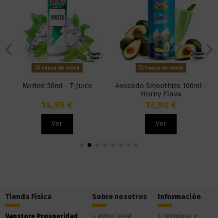
Fuera de stock
Fuera de stock
Minted 50ml - T-Juice
Avocado Smoothies 100ml -
Horny Flava
14,95 €
13,90 €
Ver
Ver
Tienda Física
Sobre nosotros
Información
Vapstore Prosperidad
Aviso legal
Términos y