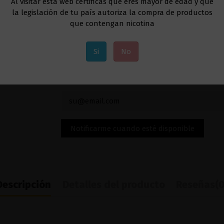
Al visitar esta web certificas que eres mayor de edad y que
intensidad
la legislación de tu país autoriza la compra de productos
que contengan nicotina
Si
No
Añadir al carrito
Descripción
Detalles del producto
Reseñas
(0