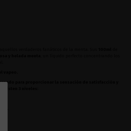
aquellos verdaderos fanáticos de la menta. Sus
100ml
de
iosa y helada menta
, un líquido perfecto concentrando los
l.
el vapeo.
 creado para proporcionar la sensación de satisfacción y
 existen 3 niveles:
.
0ml.
ml.