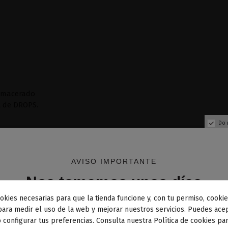
remacerado
l de DROPS.
Do 
AVISO IMPORTANTE
Nos tomamos unos días
okies necesarias para que la tienda funcione y, con tu permiso, cookie
dos los pedidos realizados desde el
24 de julio hasta el 10
para medir el uso de la web y mejorar nuestros servicios. Puedes acep
 configurar tus preferencias. Consulta nuestra Política de cookies pa
osto
comenzarán a enviarse a partir del
martes 11 de agos