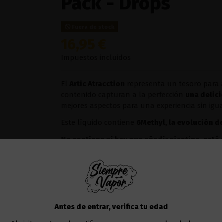
Pack - Drops
Fuera de stock
16,95 €
Impuestos incluidos
El
Artic Atracction
representa un tesoro para 
contenido capturan a la perfección
una delic
mejores aspectos para una experiencia sin igua
Este líquido contiene
6Methyl, la evolución d
No contiene ni hay que añadir nicotina, está
calmar la ansiedad con un efecto más rápido,
6M ethyl BAJO: equivalente a 3/6mg en 120ml
6M ethyl MEDIO: equivalente a 10/12mg en 12
6M ethyl ALTO:
equivalente a 18/20mg en 120
Antes de entrar, verifica tu edad