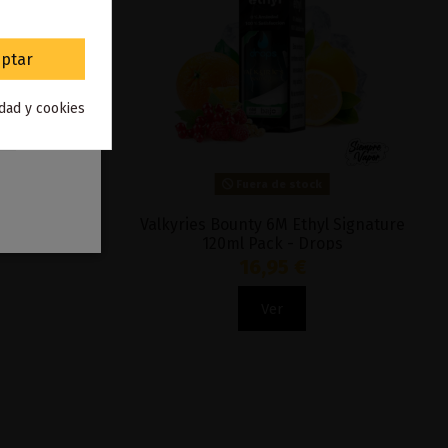
ptar
idad y cookies
Fuera de stock
 120ml Pack -
Valkyries Bounty 6M Ethyl Signature
120ml Pack - Drops
16,95 €
Ver