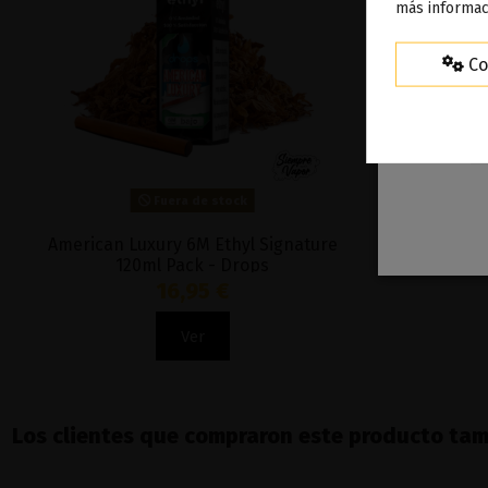
más informac
Co
Fuera de stock
American Luxury 6M Ethyl Signature
Faustos De
120ml Pack - Drops
16,95 €
Ver
Los clientes que compraron este producto ta