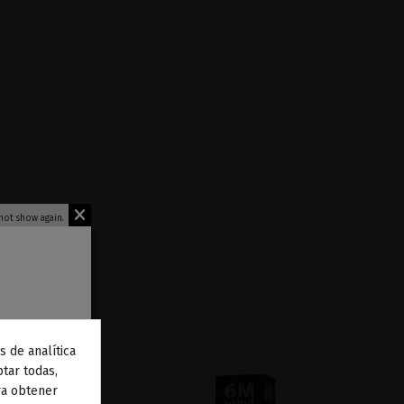
not show again.
s de analítica
 de
tar todas,
ra obtener
to
.