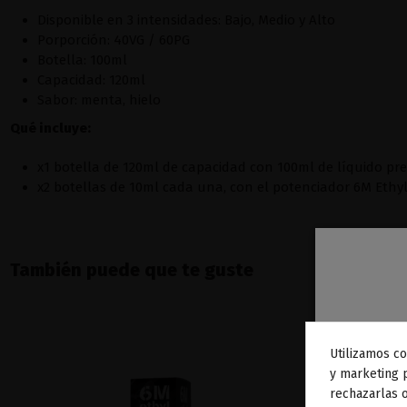
Disponible en 3 intensidades: Bajo, Medio y Alto
Porporción: 40VG / 60PG
Botella: 100ml
Capacidad: 120ml
Sabor: menta, hielo
Qué incluye:
x1 botella de 120ml de capacidad con 100ml de líquido p
x2 botellas de 10ml cada una, con el potenciador 6M Ethy
También puede que te guste
Utilizamos co
To
y marketing 
rechazarlas o
ag