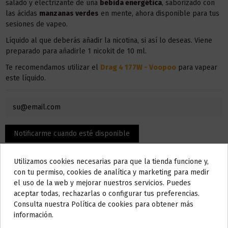
salado y electrizante de una
bebida energética
, saborizado con
las ácidas
manzanas verdes
en mente, ahora disponible para tus
sesiones de vapeo.
Líquido al que deberás añadir la nicotina, si así lo deseas. Viene
preparado para añadirle 1 nicokit de 10 ml.
Te recomendamos utilizar el
Drag 4 177W - Voopoo
para vapear
este líquido.
Utilizamos cookies necesarias para que la tienda funcione y,
Do not show again.
con tu permiso, cookies de analítica y marketing para medir
el uso de la web y mejorar nuestros servicios. Puedes
AVISO IMPORTANTE
aceptar todas, rechazarlas o configurar tus preferencias.
Nos tomamos unos días
Consulta nuestra Política de cookies para obtener más
información.
Descripción
Todos los pedidos realizados desde el
24 de julio hasta el 10 de