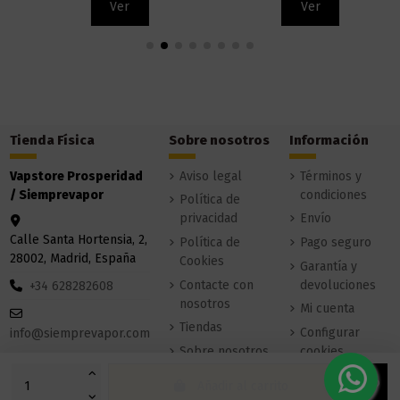
Ver
Ver
Tienda Física
Sobre nosotros
Información
Vapstore Prosperidad
Aviso legal
Términos y
/ Siemprevapor
condiciones
Política de
privacidad
Envío
Calle Santa Hortensia, 2,
Política de
Pago seguro
28002, Madrid, España
Cookies
Garantía y
Contacte con
devoluciones
+34 628282608
nosotros
Mi cuenta
Tiendas
Configurar
info@siemprevapor.com
Sobre nosotros
cookies
Añadir al carrito