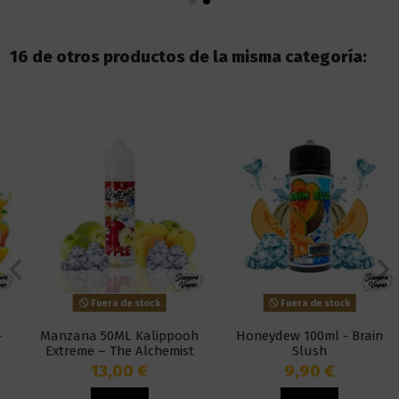
16 de otros productos de la misma categoría:
Fuera de stock
Fuera de stock
Manzana 50ML Kalippooh
Honeydew 100ml - Brain
Extreme – The Alchemist
Slush
Juice
13,00 €
9,90 €