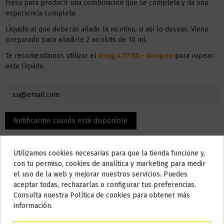
fresa para producir una combinación que se completa y da una
experiencia completa.
Líquido al que deberás añadir la nicotina, si así lo deseas. Viene
preparado para añadirle 2 nicokits de 10 ml.
Te recomendamos utilizar el
Drag 4 177W - Voopoo
para vapear
este líquido.
Utilizamos cookies necesarias para que la tienda funcione y,
Do not show again.
con tu permiso, cookies de analítica y marketing para medir
el uso de la web y mejorar nuestros servicios. Puedes
AVISO IMPORTANTE
aceptar todas, rechazarlas o configurar tus preferencias.
Nos tomamos unos días
Consulta nuestra Política de cookies para obtener más
Descripción
información.
Todos los pedidos realizados desde el
24 de julio hasta el 10 de
agosto
comenzarán a enviarse a partir del
martes 11 de agosto
.