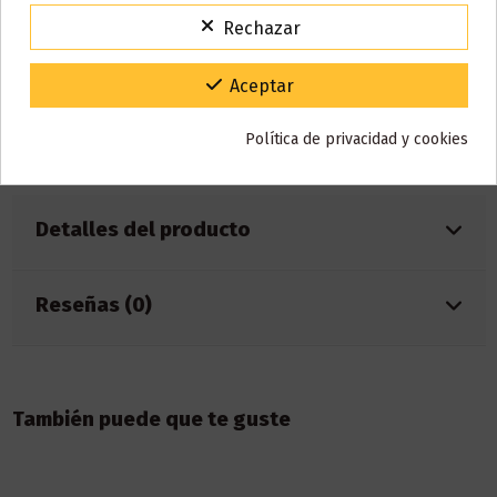
Para agradecerte la espera durante estos días.
Este líquido no contiene nicotina, si deseas a conseguir 3 mg de
Rechazar
VACACIONES15
Código:
nicotina debes añadir
2 NICOKIT
de 10 ml con 20 mg de
nicotina/ml.
Gracias por tu paciencia y por seguir confiando en nosotros.
Aceptar
AÑADIR NICOKIT DE 3 MG
Política de privacidad y cookies
Detalles del producto
Reseñas (0)
También puede que te guste