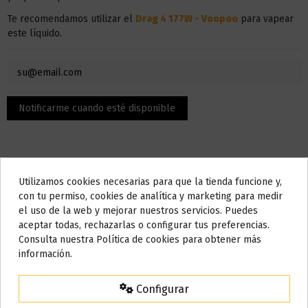
Te recomendamos utilizar el
Drag 4 177W - Voopoo
para vapear
este líquido.
Utilizamos cookies necesarias para que la tienda funcione y,
Do not show again.
con tu permiso, cookies de analítica y marketing para medir
el uso de la web y mejorar nuestros servicios. Puedes
AVISO IMPORTANTE
Descripción
aceptar todas, rechazarlas o configurar tus preferencias.
Nos tomamos unos días
Consulta nuestra Política de cookies para obtener más
información.
Todos los pedidos realizados desde el
24 de julio hasta el 10 de
El contenido son 100 ml, pero la botella admite hasta 120 ml,
agosto
comenzarán a enviarse a partir del
martes 11 de agosto
.
puedes añadir nicotina o nicokit sin nicotina para llenarlo hasta
Configurar
los 120 ml.
15% de descuento