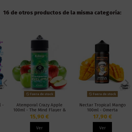
16 de otros productos de la misma categoría:
Fuera de stock
Fuera de stock
Atemporal Crazy Apple
Nectar Tropical Mango
100ml - The Mind Flayer &
100ml - Omerta
Bombo
15,90 €
17,90 €
Ver
Ver