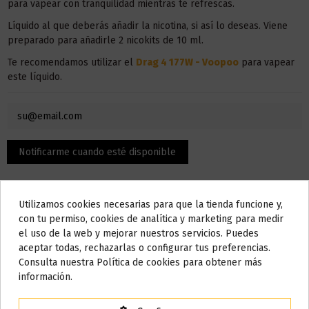
para vapear con tranquilidad mientras te refrescas.
Líquido al que deberás añadir la nicotina, si así lo deseas. Viene
preparado para añadirle 2 nicokits de 10 ml.
Te recomendamos utilizar el
Drag 4 177W - Voopoo
para vapear
este líquido.
Utilizamos cookies necesarias para que la tienda funcione y,
Do not show again.
con tu permiso, cookies de analítica y marketing para medir
el uso de la web y mejorar nuestros servicios. Puedes
AVISO IMPORTANTE
aceptar todas, rechazarlas o configurar tus preferencias.
Nos tomamos unos días
Consulta nuestra Política de cookies para obtener más
Descripción
información.
Todos los pedidos realizados desde el
24 de julio hasta el 10 de
agosto
comenzarán a enviarse a partir del
martes 11 de agosto
.