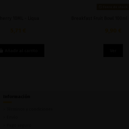
Fuera de stock
pooh Extreme
Orange Lemon 100ml - Yeti Ice Cold
ice
16,95 €
Ver
Información
Términos y condiciones
Envío
Pago seguro