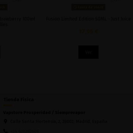
Cherry 10ML - Liqua
Breakfast F
5,71 €
Añadir al carrito
Tienda Física
Vapstore Prosperidad / Siemprevapor
Calle Santa Hortensia, 2, 28002, Madrid, España
+34 628282608