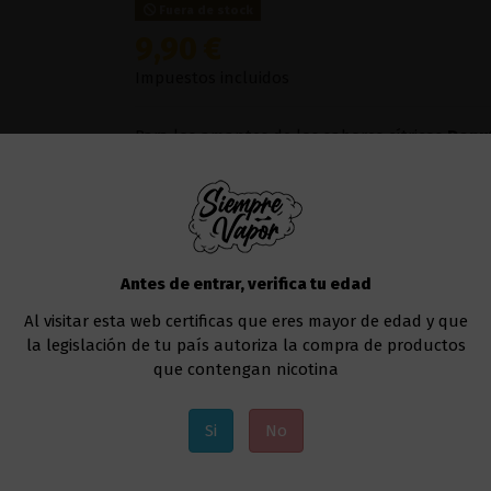
Fuera de stock
9,90 €
Impuestos incluidos
Para los amantes de los sabores cítricos
Donu
Lemon 100ml
. Un increíble
sabor fresco y áci
en cada calada
, dejando ese sabor incomparab
vapeada con frescura y sabor tan irresistible 
Este líquido no contiene nicotina, puedes añad
de 10 ml.
Antes de entrar, verifica tu edad
Te recomendamos utilizar un
kit de vapeo
par
Al visitar esta web certificas que eres mayor de edad y que
la legislación de tu país autoriza la compra de productos
Añadir al carrito
que contengan nicotina
Si
No