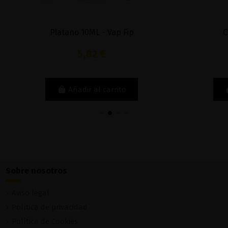
Fuera de stock
Fuera de stock
ruit Bowl 100ml - Donut King
Watermelon Ice 50ML Kalip
– The Alchemist Ju
9,90 €
13,00 €
Ver
Ver
Sobre nosotros
Aviso legal
Política de privacidad
Política de Cookies