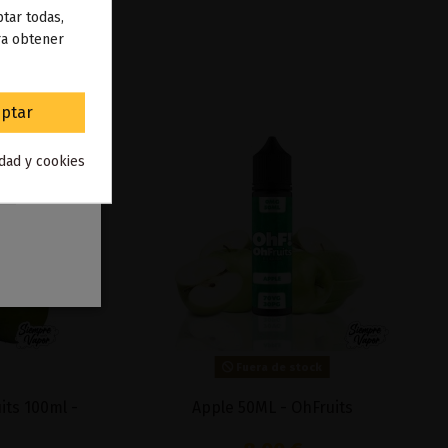
 de
tar todas,
ra obtener
to
.
ptar
idad y cookies
Fuera de stock
its 100ml -
Apple 50ML - OhFruits