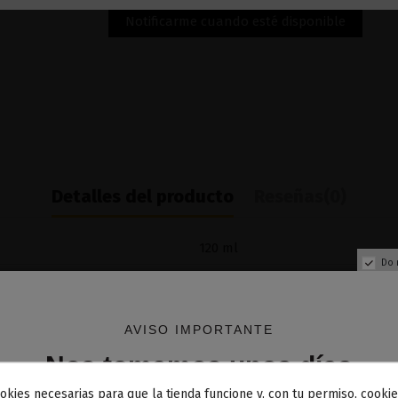
Detalles del producto
Reseñas
(0)
120 ml
Do 
30% PG / 70% VG
AVISO IMPORTANTE
Nos tomamos unos días
okies necesarias para que la tienda funcione y, con tu permiso, cookie