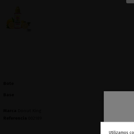
Bote
Base
Marca
Donut King
Referencia
002189
Utilizamos co