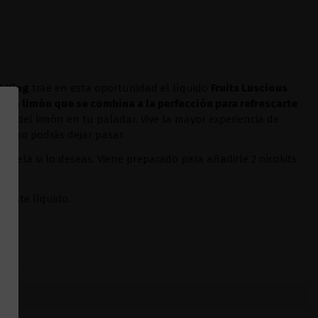
t King
trae en esta oportunidad el líquido
Fruits Luscious
do a limón que se combina a la perfección para refrescarte
le del limón en tu paladar. Vive la mayor experiencia de
que no podrás dejar pasar.
írsela si lo deseas. Viene preparado para añadirle 2 nicokits
a este líquido.