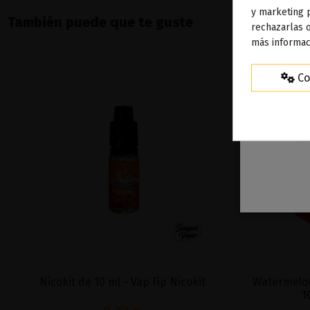
To
y marketing 
También puede que te guste
rechazarlas o
ag
más informac
Co
Nicokit de 10 ml - Vap Fip Nicokit
Watermelon 
1