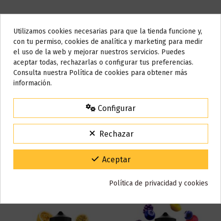
Bote
120 ml
Utilizamos cookies necesarias para que la tienda funcione y,
Do not show again.
Base
70 VG / 30 PG
con tu permiso, cookies de analítica y marketing para medir
el uso de la web y mejorar nuestros servicios. Puedes
AVISO IMPORTANTE
aceptar todas, rechazarlas o configurar tus preferencias.
Marca
Five Pawns
Nos tomamos unos días
Consulta nuestra Política de cookies para obtener más
Referencia
003068
información.
Todos los pedidos realizados desde el
24 de julio hasta el 10 de
agosto
comenzarán a enviarse a partir del
martes 11 de agosto
.
Reseñas (0)
Configurar
15% de descuento
Para agradecerte la espera durante estos días.
Rechazar
VACACIONES15
Código:
También puede que te guste
Gracias por tu paciencia y por seguir confiando en nosotros.
Aceptar
Política de privacidad y cookies