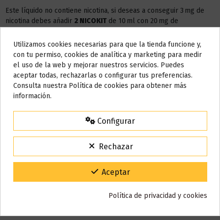
Este líquido no contiene nicotina, si deseas a conseguir 3 mg de
nicotina debes añadir
2 NICOKIT
de 10 ml con 20 mg de
nicotina/ml.
Utilizamos cookies necesarias para que la tienda funcione y,
Do not show again.
AÑADIR NICOKIT DE 3 MG
con tu permiso, cookies de analítica y marketing para medir
el uso de la web y mejorar nuestros servicios. Puedes
AVISO IMPORTANTE
aceptar todas, rechazarlas o configurar tus preferencias.
Nos tomamos unos días
Consulta nuestra Política de cookies para obtener más
información.
Detalles del producto
Todos los pedidos realizados desde el
24 de julio hasta el 10 de
agosto
comenzarán a enviarse a partir del
martes 11 de agosto
.
Configurar
15% de descuento
Reseñas (0)
Para agradecerte la espera durante estos días.
Rechazar
VACACIONES15
Código:
Gracias por tu paciencia y por seguir confiando en nosotros.
Aceptar
También puede que te guste
Política de privacidad y cookies