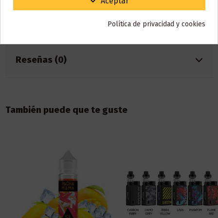
Aceptar
Marca
Liqua
Referencia
000139
Política de privacidad y cookies
ean13
7594374410280
Reseñas (0)
También puede que te guste