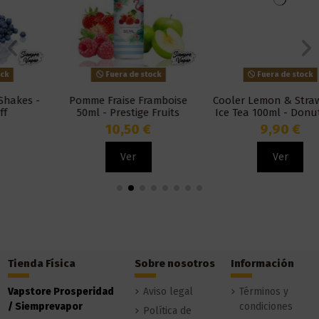
Fuera de stock
Fuera de stock
Pomme Fraise Framboise
Cooler Lemon & Strawberry
50ml - Prestige Fruits
Ice Tea 100ml - Donut King
10,50 €
9,90 €
Ver
Ver
Tienda Física
Sobre nosotros
Información
Vapstore Prosperidad
Aviso legal
Términos y
/ Siemprevapor
condiciones
Política de