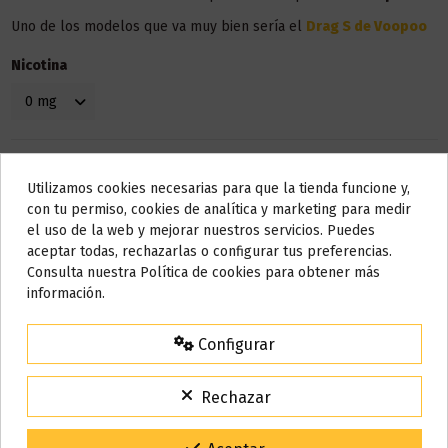
Uno de los modelos que va muy bien sería el
Drag S de Voopoo
Nicotina
Utilizamos cookies necesarias para que la tienda funcione y,
Do not show again.
con tu permiso, cookies de analítica y marketing para medir
el uso de la web y mejorar nuestros servicios. Puedes
AVISO IMPORTANTE
aceptar todas, rechazarlas o configurar tus preferencias.
Nos tomamos unos días
Consulta nuestra Política de cookies para obtener más
Detalles del producto
información.
Todos los pedidos realizados desde el
24 de julio hasta el 10 de
agosto
comenzarán a enviarse a partir del
martes 11 de agosto
.
Configurar
15% de descuento
Bote
10 ml
Para agradecerte la espera durante estos días.
Rechazar
VACACIONES15
Código:
Base
50% VG / 50% PG
Gracias por tu paciencia y por seguir confiando en nosotros.