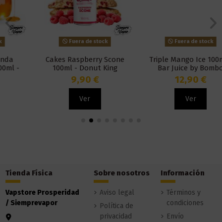
Fuera de stock
Fuera de stock
Cakes Raspberry Scone
Triple Mango Ice 100ml -
100ml - Donut King
Bar Juice by Bombo
9,90 €
12,90 €
Ver
Ver
Tienda Física
Sobre nosotros
Información
Vapstore Prosperidad
Aviso legal
Términos y
/ Siemprevapor
condiciones
Política de
privacidad
Envío