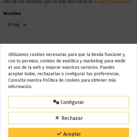
Uno de los modelos que va muy bien sería el
Drag S de Voopoo
Nicotina
Utilizamos cookies necesarias para que la tienda funcione y,
Do not show again.
con tu permiso, cookies de analítica y marketing para medir
el uso de la web y mejorar nuestros servicios. Puedes
AVISO IMPORTANTE
aceptar todas, rechazarlas o configurar tus preferencias.
Nos tomamos unos días
Consulta nuestra Política de cookies para obtener más
Detalles del producto
información.
Todos los pedidos realizados desde el
24 de julio hasta el 10 de
agosto
comenzarán a enviarse a partir del
martes 11 de agosto
.
Configurar
Bote
10 ml
15% de descuento
Para agradecerte la espera durante estos días.
Rechazar
Base
50% VG / 50% PG
VACACIONES15
Código:
Gracias por tu paciencia y por seguir confiando en nosotros.
Marca
Liqua
Aceptar