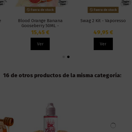
Fuera de stock
Fuera de stock
Blood Orange Banana
Swag 2 Kit - Vaporesso
Gooseberry 50ML -
Pachamama
15,45 €
49,95 €
Ver
Ver
16 de otros productos de la misma categoría: