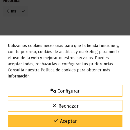
Nicotina
Utilizamos cookies necesarias para que la tienda funcione y,
Do not show again.
con tu permiso, cookies de analítica y marketing para medir
el uso de la web y mejorar nuestros servicios. Puedes
AVISO IMPORTANTE
aceptar todas, rechazarlas o configurar tus preferencias.
Detalles del producto
Nos tomamos unos días
Consulta nuestra Política de cookies para obtener más
información.
Todos los pedidos realizados desde el
24 de julio hasta el 10 de
agosto
comenzarán a enviarse a partir del
martes 11 de agosto
.
Bote
10 ml
Configurar
15% de descuento
Base
50% VG / 50% PG
Para agradecerte la espera durante estos días.
Rechazar
VACACIONES15
Código:
Marca
Liqua
Gracias por tu paciencia y por seguir confiando en nosotros.
Aceptar
Referencia
000143
ean13
9296607598724