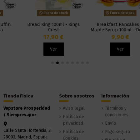
Fuera de stock
Fuera de stock
Bread King 100ml - Kings
Breakfast Pancakes &
Crest
Maple Syrup 100ml - Donut
King
17,90 €
9,90 €
Ver
Ver
Tienda Física
Sobre nosotros
Información
Vapstore Prosperidad
Aviso legal
Términos y
/ Siemprevapor
condiciones
Política de
privacidad
Envío
Calle Santa Hortensia, 2,
Política de
Pago seguro
28002, Madrid, España
Cookies
Garantía y