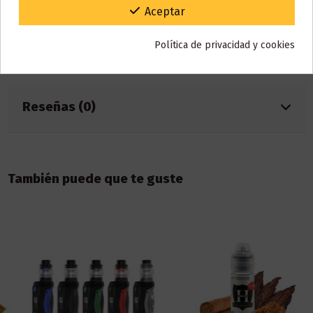
Gracias por tu paciencia y por seguir confiando en nosotros.
Aceptar
Marca
Drops
Referencia
000164
En stock
10 Artículos
Política de privacidad y cookies
ean13
4551677728088
Reseñas (0)
También puede que te guste