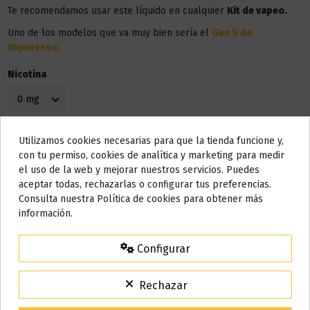
Te recomendamos usar este líquido en
cualquier
Kit de vapeo.
Uno de los modelos que va muy bien sería el
Gen S de
Vaporesso.
Nicotina
Utilizamos cookies necesarias para que la tienda funcione y,
Do not show again.
con tu permiso, cookies de analítica y marketing para medir
el uso de la web y mejorar nuestros servicios. Puedes
AVISO IMPORTANTE
aceptar todas, rechazarlas o configurar tus preferencias.
Nos tomamos unos días
Consulta nuestra Política de cookies para obtener más
información.
Todos los pedidos realizados desde el
24 de julio hasta el 10 de
Detalles del producto
agosto
comenzarán a enviarse a partir del
martes 11 de agosto
.
Configurar
15% de descuento
Para agradecerte la espera durante estos días.
Rechazar
Bote
10 ml
VACACIONES15
Código: