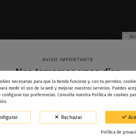
Do 
AVISO IMPORTANTE
Nos tomamos unos días
okies necesarias para que la tienda funcione y, con tu permiso, cookie
dos los pedidos realizados desde el
24 de julio hasta el 10
para medir el uso de la web y mejorar nuestros servicios. Puedes acep
 configurar tus preferencias. Consulta nuestra Política de cookies pa
osto
comenzarán a enviarse a partir del
martes 11 de agos
ión.
Fuera de stock
Fuera de stock
15% de descuento
nfigurar
Rechazar
Ace
af Honeydew Berry Kiwi 50ML
Drag 3 Kit - Voop
Para agradecerte la espera durante estos días.
- Pachamama
Política de privac
VACACIONES15
Código: