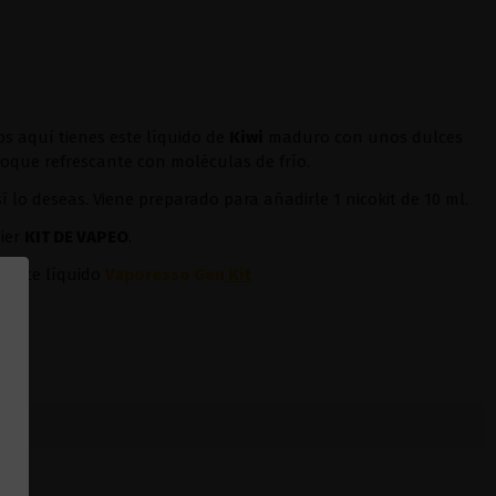
os aquí tienes este líquido de
Kiwi
maduro con unos dulces
toque refrescante con moléculas de frío.
sí lo deseas. Viene preparado para añadirle 1 nicokit de 10 ml.
ier
KIT DE VAPEO
.
r
este líquido
Vaporesso Gen
Kit