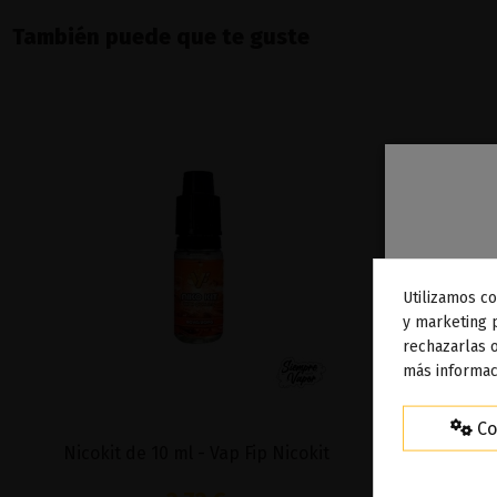
También puede que te guste
Utilizamos co
To
y marketing 
rechazarlas o
ag
más informac
Co
Nicokit de 10 ml - Vap Fip Nicokit
The Mint Le