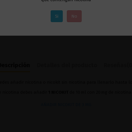
Si
No
Descripción
Detalles del producto
Reseñas
(0
edes añadir nicotina o nicokit sin nicotina para llenarlo hasta l
de nicotina debes añadir
1 NICOKIT
de 10 ml con 20 mg de nicotina
AÑADIR NICOKIT DE 3 MG