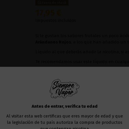
Fuera de stock
17,95 €
Impuestos incluidos
Si te gustan los sabores frutales un poco ácid
Arándanos Rojos
, a los que han añadido un 
Líquido al que deberás añadir la nicotina, si a
Te recomendamos usar este líquido en cualqu
Nos gustaría recomendarte un
kit para vapea
Añadir al carrito
Antes de entrar, verifica tu edad
Al visitar esta web certificas que eres mayor de edad y que
la legislación de tu país autoriza la compra de productos
que contengan nicotina