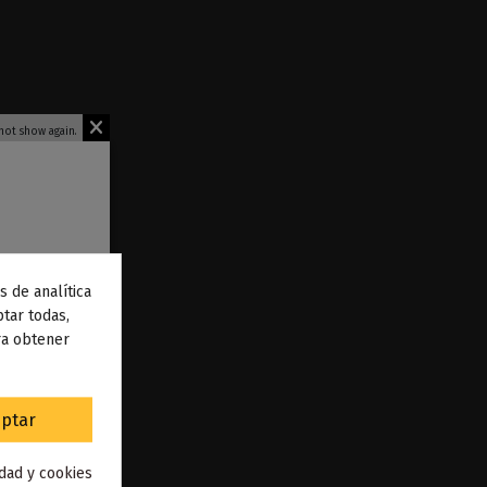
not show again.
s de analítica
 de
tar todas,
ra obtener
to
.
ptar
oo
idad y cookies