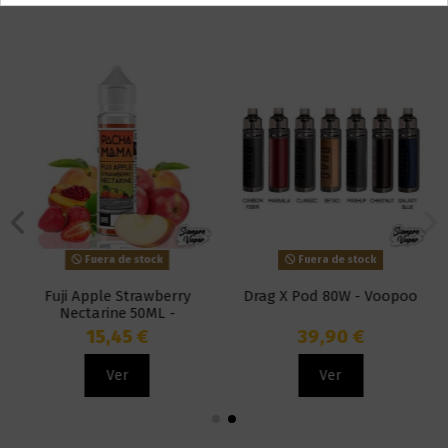
Fuera de stock
Fuera de stock
Fuji Apple Strawberry
Drag X Pod 80W - Voopoo
Nectarine 50ML -
Pachamama
15,45 €
39,90 €
Ver
Ver