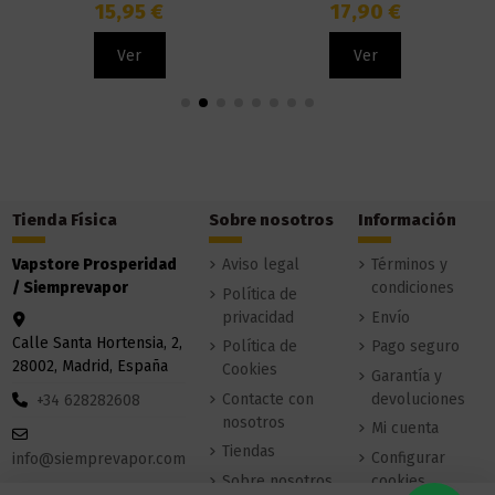
Omerta
15,95 €
17,90 €
Ver
Ver
Tienda Física
Sobre nosotros
Información
Vapstore Prosperidad
Aviso legal
Términos y
/ Siemprevapor
condiciones
Política de
privacidad
Envío
Calle Santa Hortensia, 2,
Política de
Pago seguro
28002, Madrid, España
Cookies
Garantía y
Contacte con
devoluciones
+34 628282608
nosotros
Mi cuenta
Tiendas
Configurar
info@siemprevapor.com
Sobre nosotros
cookies