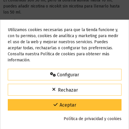
El contenido son 50 ml, pero la botella admite hasta 10 ml,
puedes añadir nicotina o nicokit sin nicotina para llenarlo hasta
los 50 ml.
Este líquido no contiene nicotina, si deseas a conseguir 3 mg de
nicotina debes añadir
1 NICOKIT
de 10 ml con 20 mg de
Utilizamos cookies necesarias para que la tienda funcione y,
Do not show again.
nicotina/ml.
con tu permiso, cookies de analítica y marketing para medir
el uso de la web y mejorar nuestros servicios. Puedes
AÑADIR NICOKIT DE 3 MG
AVISO IMPORTANTE
aceptar todas, rechazarlas o configurar tus preferencias.
Nos tomamos unos días
Consulta nuestra Política de cookies para obtener más
información.
Todos los pedidos realizados desde el
24 de julio hasta el 10 de
agosto
comenzarán a enviarse a partir del
martes 11 de agosto
.
Detalles del producto
Configurar
15% de descuento
Para agradecerte la espera durante estos días.
Rechazar
VACACIONES15
Código:
Reseñas (0)
Gracias por tu paciencia y por seguir confiando en nosotros.
Aceptar
Política de privacidad y cookies
También puede que te guste