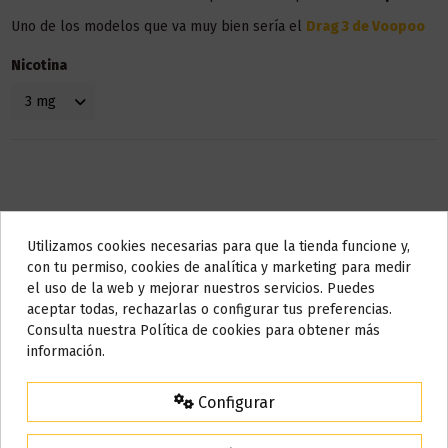
Uno de los modelos que va muy bien sería el
Drag 3 de Voopoo
Nicotina
Utilizamos cookies necesarias para que la tienda funcione y,
Do not show again.
con tu permiso, cookies de analítica y marketing para medir
Descripción
el uso de la web y mejorar nuestros servicios. Puedes
AVISO IMPORTANTE
aceptar todas, rechazarlas o configurar tus preferencias.
Nos tomamos unos días
Consulta nuestra Política de cookies para obtener más
información.
El contenido son 40 ml, pero la botella admite hasta 20 ml,
Todos los pedidos realizados desde el
24 de julio hasta el 10 de
puedes añadir nicotina o nicokit sin nicotina para llenarlo hasta
agosto
comenzarán a enviarse a partir del
martes 11 de agosto
.
los 50 ml.
Configurar
15% de descuento
Este líquido no contiene nicotina, si deseas a conseguir 3 mg de
Para agradecerte la espera durante estos días.