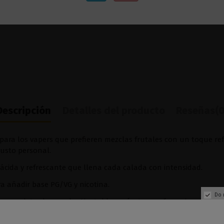
Descripción
Detalles del producto
Reseñas
(0
para los vapers que prefieren mezclas frutales con un toque ref
gusto personal.
ácida y refrescante que llena cada calada con intensidad.
a añadir base PG/VG y nicotina.
Do 
completar la mezcla. Ajustable según tus preferencias.
tegración del sabor.