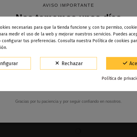
AVISO IMPORTANTE
u e-líquido, sigue estos pasos:
Nos tomamos unos días
a.
okies necesarias para que la tienda funcione y, con tu permiso, cookie
dos los pedidos realizados desde el
24 de julio hasta el 10
para medir el uso de la web y mejorar nuestros servicios. Puedes acep
 configurar tus preferencias. Consulta nuestra Política de cookies pa
osto
comenzarán a enviarse a partir del
martes 11 de agos
or sabor.
ión.
15% de descuento
nfigurar
Rechazar
Ace
Para agradecerte la espera durante estos días.
Política de privac
VACACIONES15
Código:
Gracias por tu paciencia y por seguir confiando en nosotros.