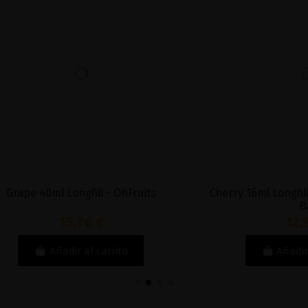
Longfill - Juice Sauz Drifter
Lime Raspberry Cherry 16ml
Bar
Juice Sauz Drifter 
12,80 €
12,80 €
Añadir al carrito
Añadir al carri