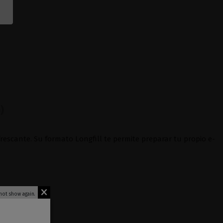
)
rescante. Su formato Longfill te permite preparar tu propio e-
not show again.