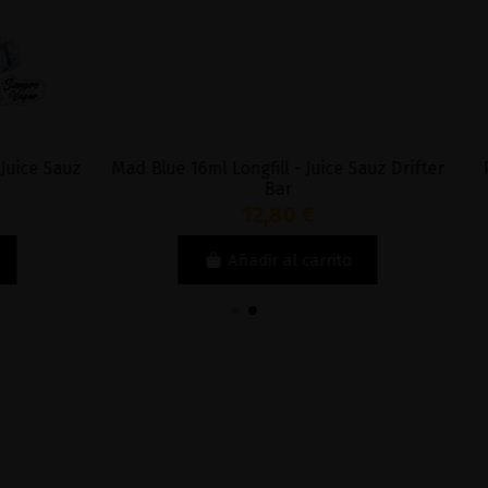
 Longfill - Juice Sauz Drifter
Pineapple Peach Mango 16ml
Bar
Juice Sauz Drifter 
12,80 €
12,80 €
Añadir al carrito
Añadir al carri