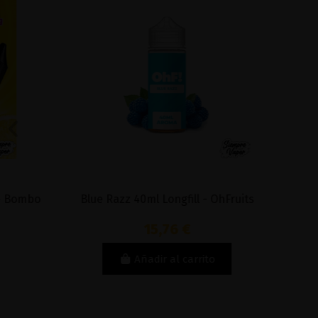
Grape 40ml Longfill - OhFruits
Cherry 16ml 
15,76 €
Añadir al carrito