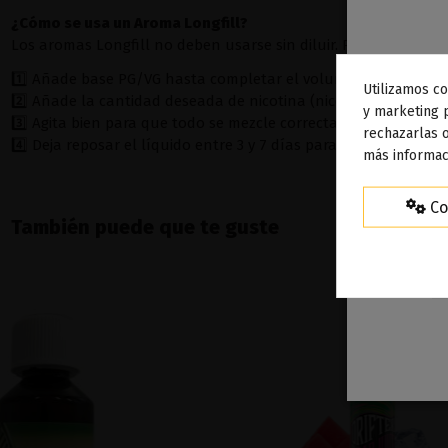
¿Cómo se usa un Aroma Longfill?
Los aromas Longfill no deben usarse sin diluir. Para preparar t
1️⃣ Añade base PG/VG hasta completar el volumen de la botell
Utilizamos co
2️⃣ Añade la cantidad deseada de nicotina (nicokits).
To
y marketing 
3️⃣ Agita bien para que todo se mezcle correctamente.
rechazarlas o
ag
4️⃣ Deja reposar el líquido entre 3 y 7 días para obtener el mej
más informac
Co
También puede que te guste