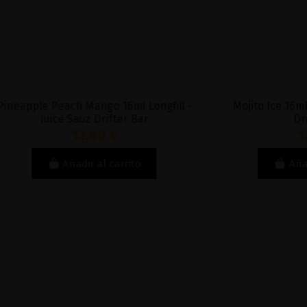
 Longfill -
Mojito Ice 16ml Longfill - Juice Sauz
Bar
Drifter Bar
12,80 €
to
Añadir al carrito