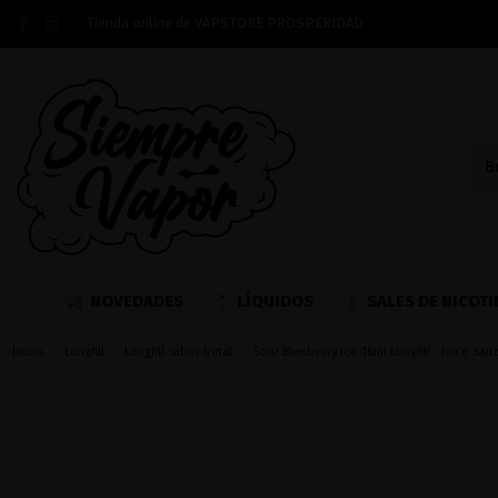
Tienda online de VAPSTORE PROSPERIDAD
NOVEDADES
LÍQUIDOS
SALES DE NICOTI
Inicio
Longfill
Longfill sabor frutal
Sour Blueberry Ice 16ml Longfill - Juice Sauz