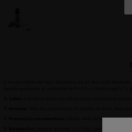
El Aroma Drifter Bar Sour Blueberry Ice de 16ml está diseñado 
líquido ajustando el contenido de PG/VG y nicotina según tu 
🌀
Sabor:
Arándano ácido con efecto hielo. Una mezcla dulce, 
🌀
Formato:
16ml de concentrado en botella de 60ml, ideal par
🌀
Proporción recomendada:
Añadir 44ml de base PG/VG para 
🌀
Maceración:
Reposar durante 3 a 7 días para una óptima in