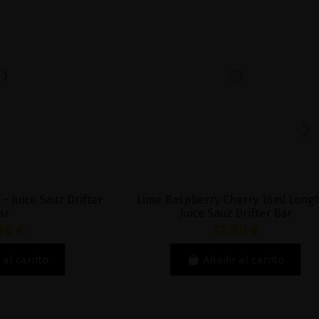
 Longfill -
The Mint Leaf 30ml Longfill - Pachamama
Bar
16,95 €
to
Añadir al carrito