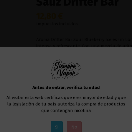
Sauz Drifter Bar
12,80 €
Impuestos incluidos
Aroma Drifter Bar Sour Blueberry Ice es un Lo
intensa y refrescante. Con una mezcla de ará
perfecto para quienes buscan un sabor frutal c
añadiendo base PG/VG y nicotina según tus pr
Sabor:
Una combinación potente de arándano ácido y 
frutales vibrantes con una sensación fresca d
Antes de entrar, verifica tu edad
Añadir al carrito
Al visitar esta web certificas que eres mayor de edad y que
la legislación de tu país autoriza la compra de productos
que contengan nicotina
Si
No