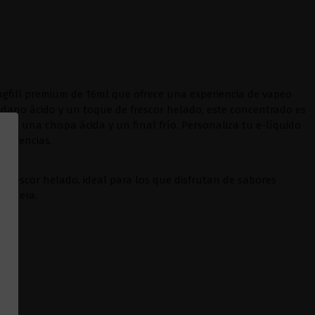
ngfill premium de 16ml que ofrece una experiencia de vapeo
ndano ácido y un toque de frescor helado, este concentrado es
on una chispa ácida y un final frío. Personaliza tu e-líquido
eferencias.
frescor helado, ideal para los que disfrutan de sabores
uradera.