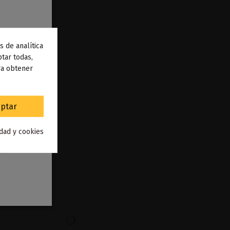
s de analítica
 de
tar todas,
ra obtener
to
.
ptar
idad y cookies