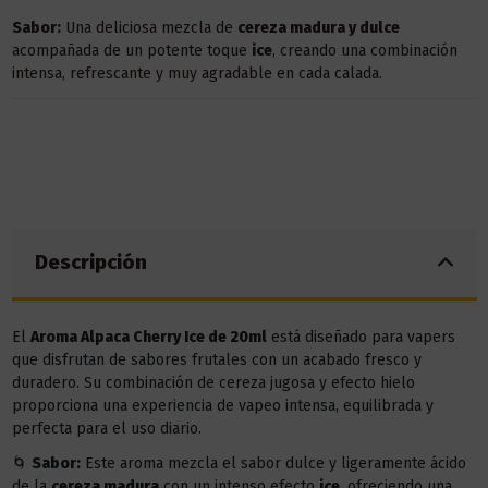
Sabor:
Una deliciosa mezcla de
cereza madura y dulce
acompañada de un potente toque
ice
, creando una combinación
intensa, refrescante y muy agradable en cada calada.
Descripción
El
Aroma Alpaca Cherry Ice de 20ml
está diseñado para vapers
que disfrutan de sabores frutales con un acabado fresco y
duradero. Su combinación de cereza jugosa y efecto hielo
proporciona una experiencia de vapeo intensa, equilibrada y
perfecta para el uso diario.
🌀
Sabor:
Este aroma mezcla el sabor dulce y ligeramente ácido
de la
cereza madura
con un intenso efecto
ice
, ofreciendo una