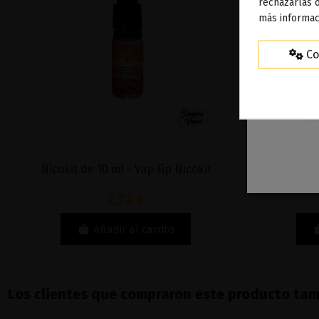
rechazarlas o
ag
más informac
Co
Nicokit de 10 ml - Vap Fip Nicokit
Base
2,72 €
Añadir al carrito
Los clientes que compraron este producto ta