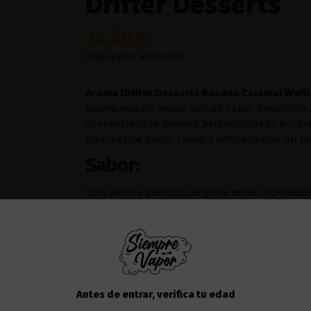
Drifter Desserts
14,26 €
Impuestos incluidos
Aroma Drifter Desserts Banana Caramel Waff
experiencia de vapeo con un sabor irresistible
concentrado te permite personalizar tu e-líq
una mezcla dulce, suave y afrutada con un to
Sabor:
Una mezcla perfecta de gofre recién horneado
ofrece un sabor dulce, afrutado y ligeramente
de frutas.
Añadir al carrito
Antes de entrar, verifica tu edad