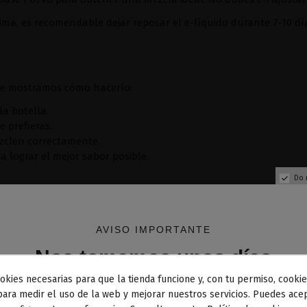
ima, es recomendable dejar reposar el e-líquido durante 7-10 dí
 te mostramos cómo hacerlo:
a botella.
e prefieras.
ezclen correctamente.
 lograr el mejor sabor posible.
Do 
AVISO IMPORTANTE
Nos tomamos unos días
okies necesarias para que la tienda funcione y, con tu permiso, cookie
dos los pedidos realizados desde el
24 de julio hasta el 10
para medir el uso de la web y mejorar nuestros servicios. Puedes acep