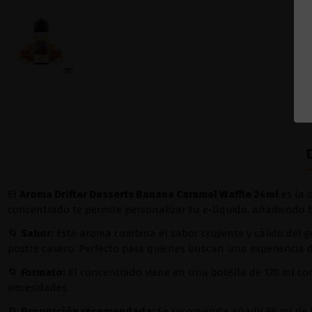
El
Aroma Drifter Desserts Banana Caramel Waffle 24ml
es la 
concentrado te permite personalizar tu e-líquido, añadiendo b
🌀
Sabor:
Este aroma combina el sabor crujiente y cálido del 
postre casero. Perfecto para quienes buscan una experiencia
🌀
Formato:
El concentrado viene en una botella de 120 ml con
necesidades.
🌀
Proporción recomendada:
Se recomienda añadir 96 ml de 