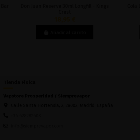
Don Juan Reserve 30ml Longfill - Kings
Cola Bottl
Crest
18,95 €
Añadir al carrito
Tienda Física
Vapstore Prosperidad / Siemprevapor
Calle Santa Hortensia, 2, 28002, Madrid, España
+34 628282608
info@siemprevapor.com