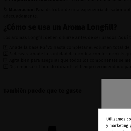
🌀
Maceración:
Para disfrutar de una experiencia de sabor ópt
adecuadamente.
¿Cómo se usa un Aroma Longfill?
Los aromas Longfill deben diluirse antes de ser usados. Aquí
1️⃣ Añade la base PG/VG hasta completar el volumen total de l
2️⃣ Si deseas, añade la cantidad de nicotina con los nicokits qu
3️⃣ Agita bien para asegurar que todos los componentes se m
4️⃣ Deja reposar el líquido durante el tiempo recomendado para
También puede que te guste
Utilizamos co
To
y marketing 