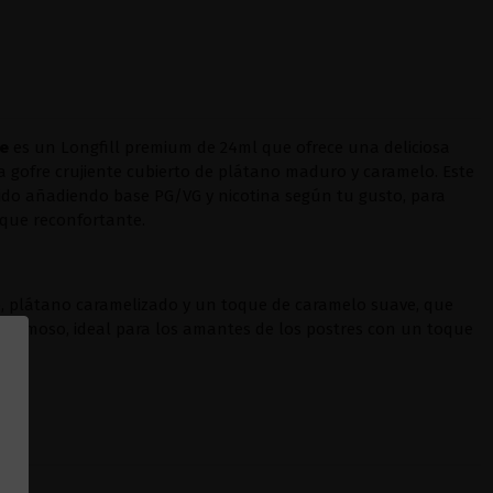
le
es un Longfill premium de 24ml que ofrece una deliciosa
 a gofre crujiente cubierto de plátano maduro y caramelo. Este
uido añadiendo base PG/VG y nicotina según tu gusto, para
que reconfortante.
, plátano caramelizado y un toque de caramelo suave, que
 cremoso, ideal para los amantes de los postres con un toque