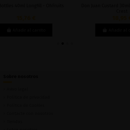
es 40ml Longfill - OhFruits
Don Juan Custard 30ml Long
Crest
15,76 €
18,95 €
Añadir al carrito
Añadir al carri
Sobre nosotros
Aviso legal
Política de privacidad
Política de Cookies
Contacte con nosotros
Tiendas
Sobre nosotros