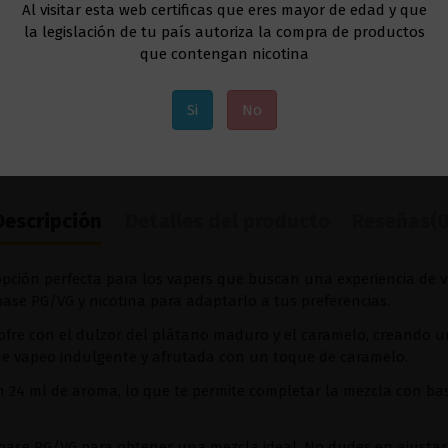
Al visitar esta web certificas que eres mayor de edad y que
la legislación de tu país autoriza la compra de productos
que contengan nicotina
Si
No
Descripción
Detalles del producto
Reseñas
(0
opción perfecta para los vapers que buscan una experiencia de v
ase PG/VG y nicotina para adaptarlo a tus preferencias.
gofre con el dulzor del plátano maduro y el caramelo, creando u
 de vapeo indulgente y afrutada con un toque de caramelo.
 24 ml de aroma, lo que te permite completar la mezcla con bas
base PG/VG para obtener una mezcla ideal. No dudes en ajustar