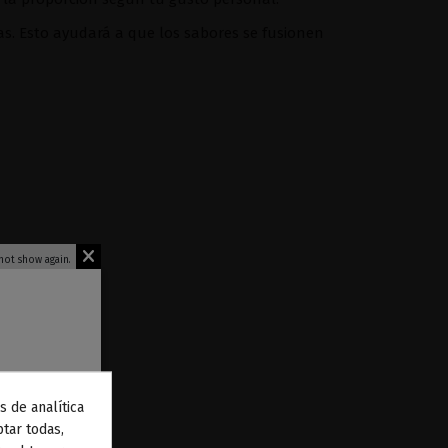
as. Esto ayudará a que los sabores se fusionen
not show again.
s de analítica
 de
tar todas,