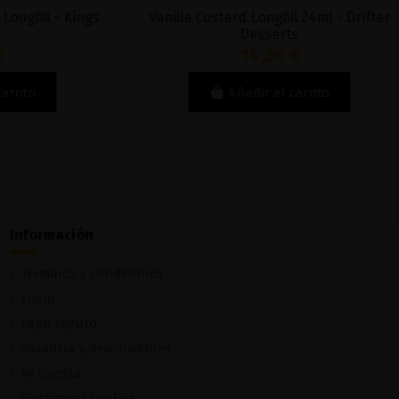
fill - Kings
Vanilla Custard Longfill 24ml - Drifter
Desserts
14,26 €
to
Añadir al carrito
Información
Términos y condiciones
Envío
Pago seguro
Garantía y devoluciones
Mi cuenta
Configurar cookies