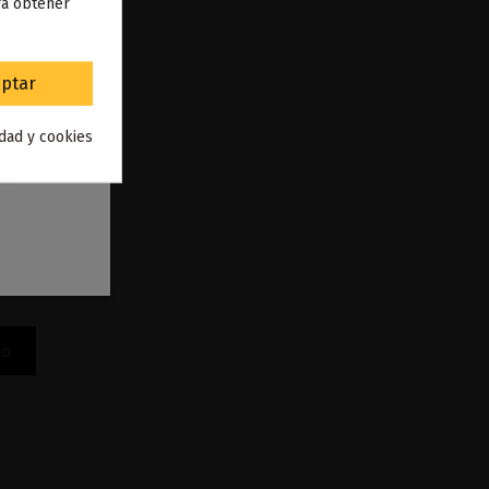
ra obtener
to
.
ptar
idad y cookies
 Vap Fip
to