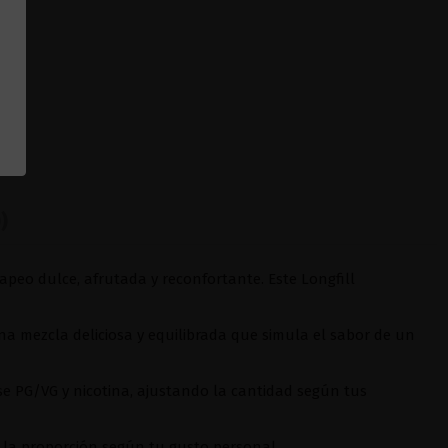
)
apeo dulce, afrutada y reconfortante. Este Longfill
na mezcla deliciosa y equilibrada que simula el sabor de un
e PG/VG y nicotina, ajustando la cantidad según tus
 la proporción según tu gusto personal.