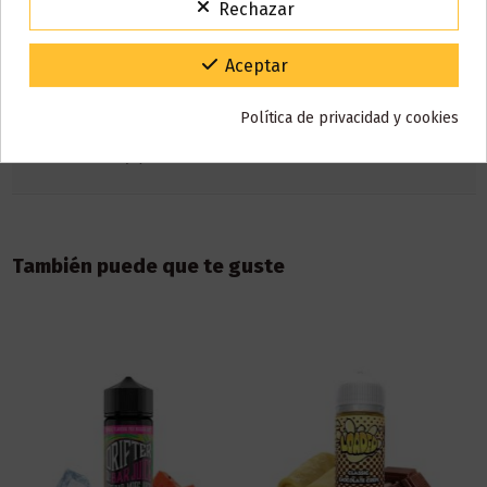
1x Manual de usuario.
Rechazar
VACACIONES15
Código:
Gracias por tu paciencia y por seguir confiando en nosotros.
Aceptar
Detalles del producto
Política de privacidad y cookies
Reseñas (1)
También puede que te guste