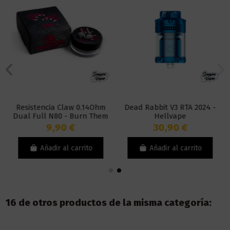
Resistencia Claw 0.14Ohm
Dead Rabbit V3 RTA 2024 -
Dual Full N80 - Burn Them
Hellvape
All Coils
9,90 €
30,90 €
Añadir al carrito
Añadir al carrito
16 de otros productos de la misma categoría: