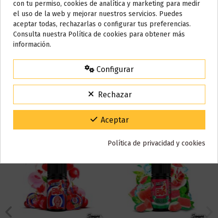
con tu permiso, cookies de analítica y marketing para medir
el uso de la web y mejorar nuestros servicios. Puedes
AVISO IMPORTANTE
aceptar todas, rechazarlas o configurar tus preferencias.
Nos tomamos unos días
Consulta nuestra Política de cookies para obtener más
Reseñas (0)
información.
Todos los pedidos realizados desde el
24 de julio hasta el 10 de
agosto
comenzarán a enviarse a partir del
martes 11 de agosto
.
Configurar
15% de descuento
Para agradecerte la espera durante estos días.
Rechazar
También puede que te guste
VACACIONES15
Código:
Gracias por tu paciencia y por seguir confiando en nosotros.
Aceptar
Política de privacidad y cookies