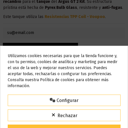
recambio
para el
tanque
del
Argus GT 2 Kit
. Su estructura
prístina está hecha de
Pyrex Bulb Glass
, resistente y
anti-fugas
.
Este tanque utiliza las
Resistencias TPP Coil - Voopoo
.
Utilizamos cookies necesarias para que la tienda funcione y,
Do not show again.
con tu permiso, cookies de analítica y marketing para medir
el uso de la web y mejorar nuestros servicios. Puedes
AVISO IMPORTANTE
aceptar todas, rechazarlas o configurar tus preferencias.
Nos tomamos unos días
Consulta nuestra Política de cookies para obtener más
información.
Todos los pedidos realizados desde el
24 de julio hasta el 10 de
agosto
comenzarán a enviarse a partir del
martes 11 de agosto
.
Descripción
Configurar
15% de descuento
Para agradecerte la espera durante estos días.
Rechazar
Características
:
VACACIONES15
Código:
Capacidad: 6.5ml