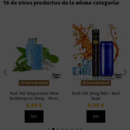
16 de otros productos de la misma categoría:
Fuera de stock
Fuera de stock
Pod 700 Disposable Mint
Bull Olé 20mg 800 - Bud
Bubblegum 20mg - Muss
Vape
Marmol
6,50 €
8,90 €
Ver
Ver