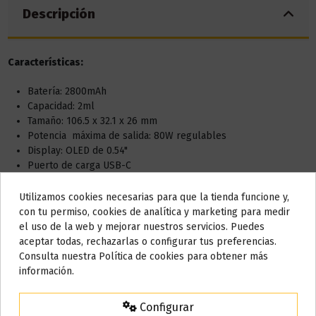
Descripción
Características:
Batería: 2800mAh
Capacidad: 2ml
Tamaño: 106.5 x 32.1 x 26 mm
Potencia máxima de salida: 80W regulables
Display: OLED de 0.54"
Puerto de carga USB-C
Cartuchos compatibles: Cartuchos Luxe X y Cartuchos Luxe
XR
Utilizamos cookies necesarias para que la tienda funcione y,
Do not show again.
Resistencias compatibles: Resistencias GTX
con tu permiso, cookies de analítica y marketing para medir
el uso de la web y mejorar nuestros servicios. Puedes
Qué incluye:
AVISO IMPORTANTE
aceptar todas, rechazarlas o configurar tus preferencias.
Nos tomamos unos días
Consulta nuestra Política de cookies para obtener más
1x Vaporesso Luxe X Batería
información.
1x Vaporesso Luxe XR Pod (DTL) 5ml
Todos los pedidos realizados desde el
24 de julio hasta el 10 de
1x Vaporesso Luxe XR Pod (RDL) 5ml
agosto
comenzarán a enviarse a partir del
martes 11 de agosto
.
1x Cartucho Pod con resistencia 0.4ohm (preinstalada)
Configurar