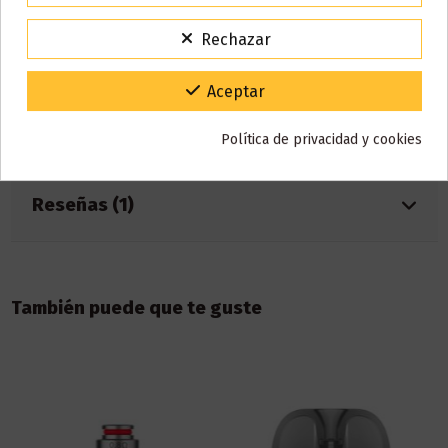
1x Cartucho Pod con resistencia 0.8ohm (repuesto)
15% de descuento
1x Cable USB Tipo C
Para agradecerte la espera durante estos días.
Rechazar
1x Manual de usuario
VACACIONES15
Código:
1x Tarjeta de garantía
Gracias por tu paciencia y por seguir confiando en nosotros.
Aceptar
Detalles del producto
Política de privacidad y cookies
Reseñas (1)
También puede que te guste