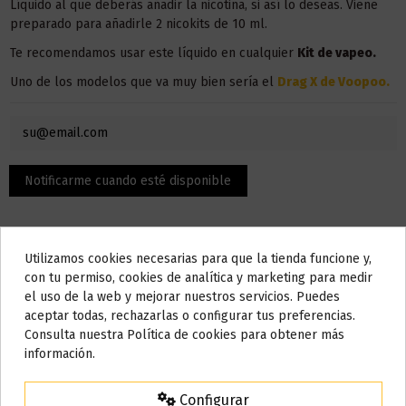
Líquido al que deberás añadir la nicotina, si así lo deseas. Viene
preparado para añadirle 2 nicokits de 10 ml.
Te recomendamos usar este líquido en
cualquier
Kit de vapeo.
Uno de los modelos que va muy bien sería el
Drag X de Voopoo
.
Utilizamos cookies necesarias para que la tienda funcione y,
Do not show again.
con tu permiso, cookies de analítica y marketing para medir
el uso de la web y mejorar nuestros servicios. Puedes
AVISO IMPORTANTE
aceptar todas, rechazarlas o configurar tus preferencias.
Nos tomamos unos días
Descripción
Consulta nuestra Política de cookies para obtener más
información.
Todos los pedidos realizados desde el
24 de julio hasta el 10 de
agosto
comenzarán a enviarse a partir del
martes 11 de agosto
.
El contenido son 100 ml, pero la botella admite hasta 120 ml,
Configurar