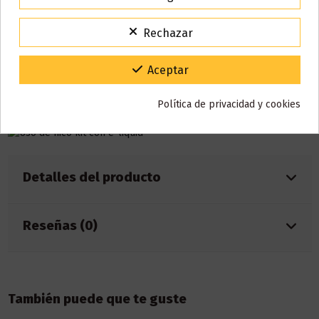
puedes añadir nicotina o nicokit sin nicotina para llenarlo hasta
15% de descuento
los 120 ml.
Para agradecerte la espera durante estos días.
Rechazar
VACACIONES15
Código:
Este líquido no contiene nicotina, si deseas conseguir 3 mg de
nicotina por cada mililitro, debes añadir
2 NICOKIT de 10 ml con
Gracias por tu paciencia y por seguir confiando en nosotros.
Aceptar
20 mg
de nicotina/ml.
AÑADIR NICOKIT DE 3 MG
Política de privacidad y cookies
Detalles del producto
Reseñas (0)
También puede que te guste