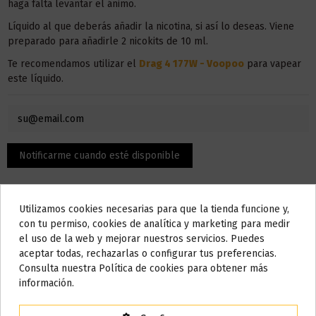
haga falta levantar el ánimo.
Líquido al que deberás añadir la nicotina, si así lo deseas. Viene
preparado para añadirle 2 nicokits de 10 ml.
Te recomendamos utilizar el
Drag 4 177W - Voopoo
para vapear
este líquido.
Utilizamos cookies necesarias para que la tienda funcione y,
Do not show again.
con tu permiso, cookies de analítica y marketing para medir
el uso de la web y mejorar nuestros servicios. Puedes
AVISO IMPORTANTE
aceptar todas, rechazarlas o configurar tus preferencias.
Nos tomamos unos días
Consulta nuestra Política de cookies para obtener más
Descripción
información.
Todos los pedidos realizados desde el
24 de julio hasta el 10 de
agosto
comenzarán a enviarse a partir del
martes 11 de agosto
.