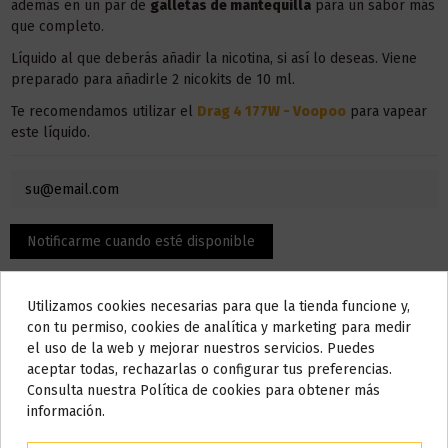
además en un par de
galletas de mantequilla
para un sabor más
que completo.
Líquido al que deberás añadir la nicotina, si así lo deseas. Viene
preparado para añadirle 2 nicokits de 10 ml.
Te recomendamos utilizar el
Drag 4 177W - Voopoo
para vapear
este líquido.
Utilizamos cookies necesarias para que la tienda funcione y,
Do not show again.
con tu permiso, cookies de analítica y marketing para medir
el uso de la web y mejorar nuestros servicios. Puedes
AVISO IMPORTANTE
aceptar todas, rechazarlas o configurar tus preferencias.
Nos tomamos unos días
Consulta nuestra Política de cookies para obtener más
Descripción
información.
Todos los pedidos realizados desde el
24 de julio hasta el 10 de
agosto
comenzarán a enviarse a partir del
martes 11 de agosto
.