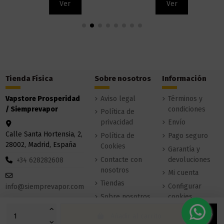
Ver
Ver
Tienda Física
Sobre nosotros
Información
Vapstore Prosperidad
Aviso legal
Términos y
/ Siemprevapor
condiciones
Política de
privacidad
Envío
Calle Santa Hortensia, 2,
Política de
Pago seguro
28002, Madrid, España
Cookies
Garantía y
Contacte con
devoluciones
+34 628282608
nosotros
Mi cuenta
Tiendas
Configurar
info@siemprevapor.com
Sobre nosotros
cookies
Añadir al carrito