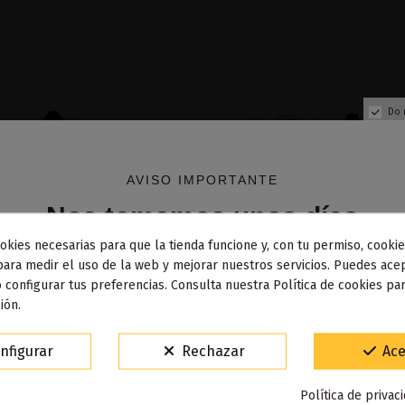
Do 
AVISO IMPORTANTE
Nos tomamos unos días
okies necesarias para que la tienda funcione y, con tu permiso, cookie
dos los pedidos realizados desde el
24 de julio hasta el 10
para medir el uso de la web y mejorar nuestros servicios. Puedes acep
 configurar tus preferencias. Consulta nuestra Política de cookies pa
osto
comenzarán a enviarse a partir del
martes 11 de agos
ión.
Fuera de stock
15% de descuento
nfigurar
Rechazar
Ace
geus 100ml - Summit
Helicon Sales 10ml - Sum
Para agradecerte la espera durante estos días.
Política de privac