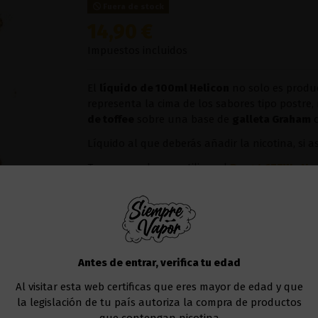
Fuera de stock
14,90 €
Impuestos incluidos
El
líquido de 100ml Helicon
no solo es produ
representa la cima de los sabores tipo postre
de toffee
sobre una base de
galleta Graham
c
Líquido al que deberás añadir la nicotina, si a
Te recomendamos utilizar el
Drag 4 177W - V
Añadir al carrito
Antes de entrar, verifica tu edad
Al visitar esta web certificas que eres mayor de edad y que
la legislación de tu país autoriza la compra de productos
que contengan nicotina