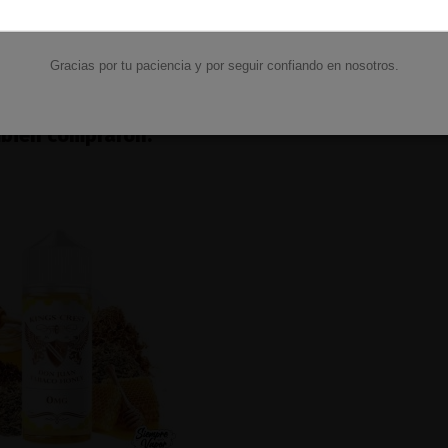
VACACIONES15
14,90 €
6,32 €
Código:
Ver
Añadir al carri
Gracias por tu paciencia y por seguir confiando en nosotros.
mbién compraron: