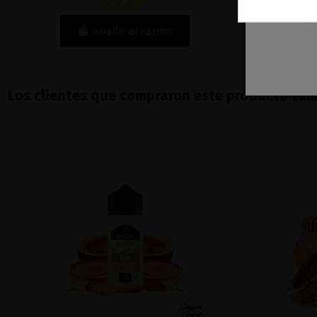
2,72 €
Añadir al carrito
Los clientes que compraron este producto ta