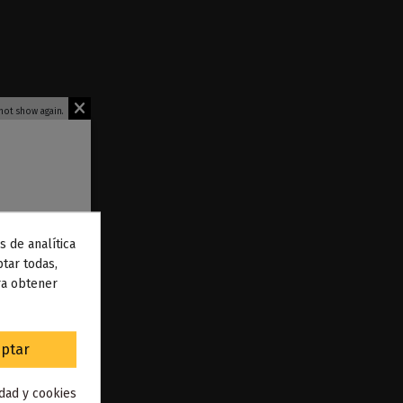
not show again.
s de analítica
 de
tar todas,
ra obtener
to
.
ptar
mit & Bombo
idad y cookies