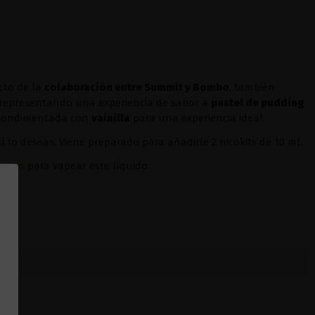
cto de la
colaboración entre Summit y Bombo
, también
, representando una experiencia de sabor a
pastel de pudding
ondimentada con
vainilla
para una experiencia ideal.
sí lo deseas. Viene preparado para añadirle 2 nicokits de 10 ml.
oopoo
para vapear este líquido.