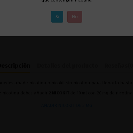
Si
No
Descripción
Detalles del producto
Reseñas
(0
uedes añadir nicotina o nicokit sin nicotina para llenarlo hasta
de nicotina debes añadir
2 NICOKIT
de 10 ml con 20 mg de nicotina
AÑADIR NICOKIT DE 3 MG