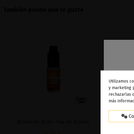
También puede que te guste
Utilizamos co
To
y marketing 
rechazarlas o
ag
más informac
Co
Nicokit de 10 ml - Vap Fip Nicokit
Pan