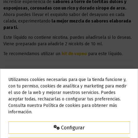
increíble experiencia de
sabores a torre de tortitas dulces y
esponjosas, coronadas con un rico y dorado sirope de arce.
Ahora puedes llevar el exquisito sabor del desayuno en cada
calada, experimentando
la mejor mezcla de sabores elaborada
para ti.
Este líquido no contiene nicotina, puedes añadírsela si lo deseas.
Viene preparado para añadirle 2 nicokits de 10 ml.
Te recomendamos utilizar un
kit de vapeo
para este líquido.
Utilizamos cookies necesarias para que la tienda funcione y,
Do not show again.
con tu permiso, cookies de analítica y marketing para medir
el uso de la web y mejorar nuestros servicios. Puedes
AVISO IMPORTANTE
aceptar todas, rechazarlas o configurar tus preferencias.
Nos tomamos unos días
Consulta nuestra Política de cookies para obtener más
información.
Todos los pedidos realizados desde el
24 de julio hasta el 10 de
agosto
comenzarán a enviarse a partir del
martes 11 de agosto
.
Configurar
15% de descuento